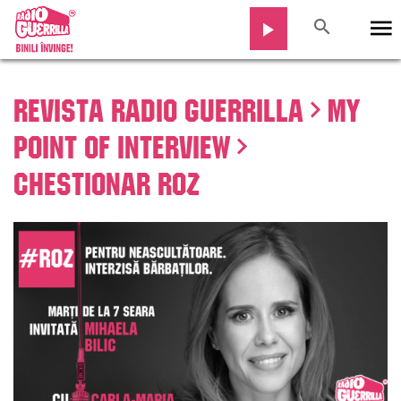
Revista Radio Guerrilla
My
Point Of InterView
Chestionar ROZ