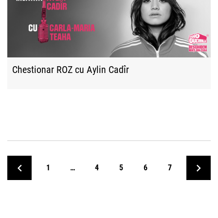
Chestionar ROZ cu Aylin Cadîr
1
…
4
5
6
7