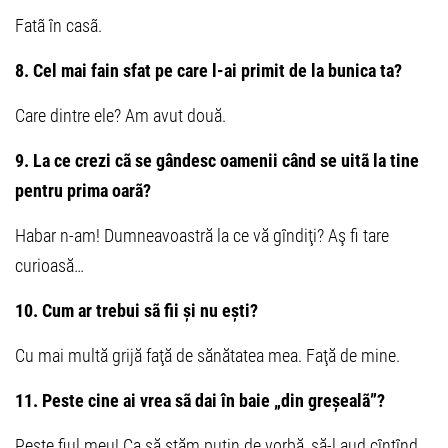
Fatã în casã.
8. Cel mai fain sfat pe care l-ai primit de la bunica ta?
Care dintre ele? Am avut două.
9. La ce crezi cã se gândesc oamenii când se uitã la tine
pentru prima oarã?
Habar n-am! Dumneavoastră la ce vă gîndiţi? Aş fi tare
curioasă…
10. Cum ar trebui sã fii și nu ești?
Cu mai multă grijă faţă de sănătatea mea. Faţă de mine.
11. Peste cine ai vrea sã dai în baie „din greșealã”?
Peste fiul meu! Ca să stăm puţin de vorbă, să-l aud cîntînd