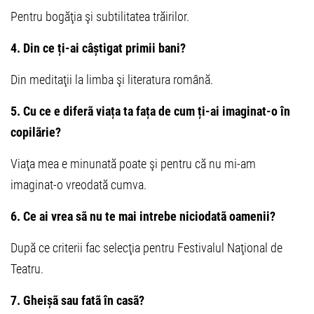
Pentru bogăţia şi subtilitatea trăirilor.
4. Din ce ți-ai câștigat primii bani?
Din meditaţii la limba şi literatura română.
5. Cu ce e diferã viața ta fața de cum ți-ai imaginat-o în
copilãrie?
Viaţa mea e minunată poate şi pentru că nu mi-am
imaginat-o vreodată cumva.
6. Ce ai vrea sã nu te mai intrebe niciodatã oamenii?
După ce criterii fac selecţia pentru Festivalul Naţional de
Teatru.
7. Gheișã sau fatã în casã?