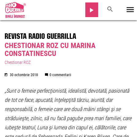
REVISTA RADIO GUERRILLA
CHESTIONAR ROZ CU MARINA
CONSTATINESCU
Chestionar ROZ
30 octombrie 2018
0 commentarii
„Sunt o femeie perfecţionistă, idealistă, devotată, pasionată
de tot ce face, apucată, înţelepţită târziu, aiurită, dar
responsabilă, o femeie care are două mâini stângi şi se
străduieşte, zilnic, să nu facă pagube prea mari familiei, care
iubeşte teatrul, Luna şi lumea din capul ei, călătoriile, care
este sedusă de Şeherezada, Fellini şi Karen Blixen. Care de