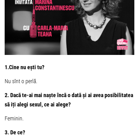
1.Cine nu ești tu?
Nu sînt o perlă.
2. Dacã te-ai mai naște încã o datã și ai avea posibilitatea
sã iți alegi sexul, ce ai alege?
Feminin.
3. De ce?