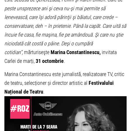
peste unsprezece ani şi ceva nu-şi mai permite să
lenevească, care îşi adoră părinţii şi băiatul, care crede –
conservatoare, deh – în prietenie. Până la capăt. Care uită să
încuie fie casa, fie maşina, fie pe amândouă. Şi care nu ştie
niciodată cât costă o pâine. Deşi o cumpără
cotidian”,
mărturiseşte
Marina Constantinescu,
invitata
Carlei de marți,
31 octombrie
.
Marina Constantinescu este jurnalistă, realizatoare TV, critic
de teatru, selecționer și director artistic al
Festivalului
Național de Teatru
.