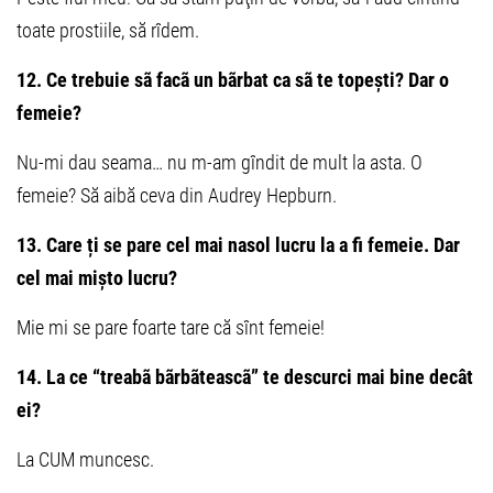
toate prostiile, să rîdem.
12. Ce trebuie sã facã un bãrbat ca sã te topești? Dar o
femeie?
Nu-mi dau seama… nu m-am gîndit de mult la asta. O
femeie? Să aibă ceva din Audrey Hepburn.
13. Care ți se pare cel mai nasol lucru la a fi femeie. Dar
cel mai mișto lucru?
Mie mi se pare foarte tare că sînt femeie!
14. La ce “treabã bãrbãteascã” te descurci mai bine decât
ei?
La CUM muncesc.