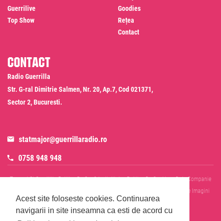
Guerrilive
Goodies
Top Show
Rețea
Contact
Contact
Radio Guerrilla
Str. G-ral Dimitrie Salmen, Nr. 20, Ap.7, Cod 021371,
Sector 2, Bucuresti.
statmajor@guerrillaradio.ro
0758 948 948
Termeni Si Conditii
Politica De Confidentialitate
Politica De Cookies
Date Companie
RADIO GUERRILLA SRL
Disclaimer SMS & WhatsApp
Informare Prelucrare Imagini
Acest site foloseste cookies.
Continuarea
Evenimente
Cod Deontologic
navigarii in site inseamna ca esti de acord cu