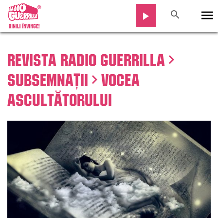
Revista Radio Guerrilla
Subsemnații
Vocea
Ascultătorului