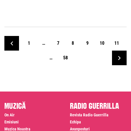
1
…
7
8
9
10
11
…
58
Muzică
Radio Guerrilla
On Air
Revista Radio Guerrilla
Emisiuni
Echipa
Muzica Noastra
Avanposturi