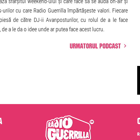
ă sfârșitul weekend-ului și care face să se audă on-air și
-urilor cu care Radio Guerrilla împărtășeste valori. Fiecare
piesă de către DJ-ii Avanposturilor, cu rolul de a le face
p, de a le da o idee unde ar putea face acest lucru.
Urmatorul podcast
a
R