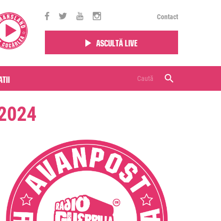
Contact
Ascultă live
tii
2024