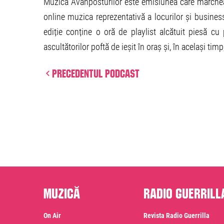
Muzica Avanposturilor este emisiunea care marcheaz
online muzica reprezentativă a locurilor și business
ediție conține o oră de playlist alcătuit piesă cu 
ascultătorilor poftă de ieșit în oraș și, în același tim
Precedentul podcast
Muzică
Radio Guerrill
On Air
Revista Radio Guerrilla