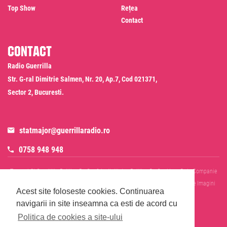
Top Show
Rețea
Contact
Contact
Radio Guerrilla
Str. G-ral Dimitrie Salmen, Nr. 20, Ap.7, Cod 021371,
Sector 2, Bucuresti.
statmajor@guerrillaradio.ro
0758 948 948
Termeni Si Conditii
Politica De Confidentialitate
Politica De Cookies
Date Companie
RADIO GUERRILLA SRL
Disclaimer SMS & WhatsApp
Informare Prelucrare Imagini
Acest site foloseste cookies.
Continuarea
Evenimente
Cod Deontologic
navigarii in site inseamna ca esti de acord cu
Politica de cookies a site-ului