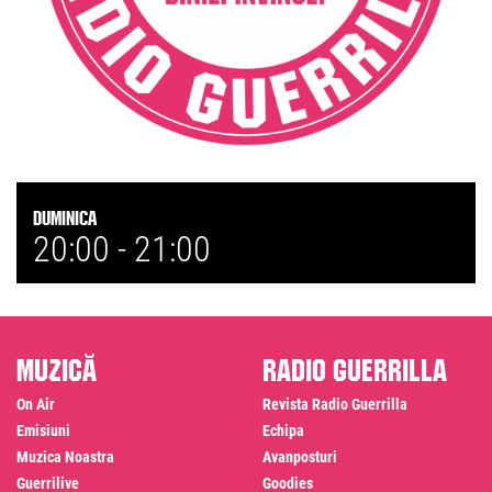
Duminica
20:00 -
21:00
Muzică
Radio Guerrilla
On Air
Revista Radio Guerrilla
Emisiuni
Echipa
Muzica Noastra
Avanposturi
Guerrilive
Goodies