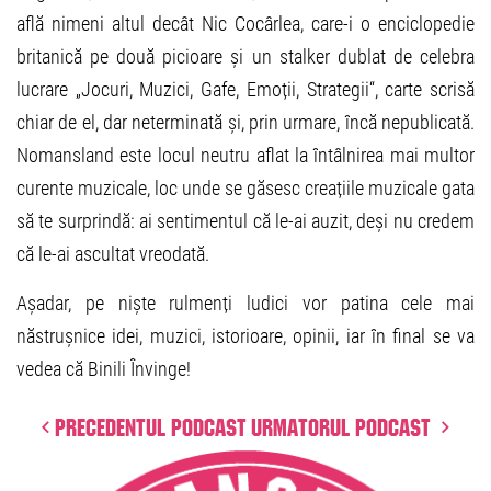
află nimeni altul decât Nic Cocârlea, care-i o enciclopedie
britanică pe două picioare și un stalker dublat de celebra
lucrare „Jocuri, Muzici, Gafe, Emoții, Strategii“, carte scrisă
chiar de el, dar neterminată și, prin urmare, încă nepublicată.
Nomansland este locul neutru aflat la întâlnirea mai multor
curente muzicale, loc unde se găsesc creațiile muzicale gata
să te surprindă: ai sentimentul că le-ai auzit, deși nu credem
că le-ai ascultat vreodată.
Așadar, pe niște rulmenți ludici vor patina cele mai
năstrușnice idei, muzici, istorioare, opinii, iar în final se va
vedea că Binili Învinge!
Precedentul podcast
Urmatorul podcast