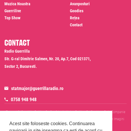
Muzica Noastra
Avanposturi
Guerrilive
Goodies
Top Show
Rețea
Contact
Contact
Radio Guerrilla
Str. G-ral Dimitrie Salmen, Nr. 20, Ap.7, Cod 021371,
Sector 2, Bucuresti.
statmajor@guerrillaradio.ro
0758 948 948
Termeni Si Conditii
Politica De Confidentialitate
Politica De Cookies
Date Companie
RADIO GUERRILLA SRL
Disclaimer SMS & WhatsApp
Informare Prelucrare Imagini
Acest site foloseste cookies.
Continuarea
Evenimente
Cod Deontologic
navigarii in site inseamna ca esti de acord cu