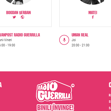
BOGDAN ȘERBAN
MATEI
VANPOST RADIO GUERRILLA
UMAN REAL
ni-Vineri
Joi
6:00 -
19:00
20:00 -
21:00
a
R
S
S