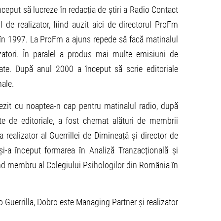
nceput să lucreze în redacția de știri a Radio Contact
 de realizator, fiind auzit aici de directorul ProFm
, în 1997. La ProFm a ajuns repede să facă matinalul
zatori. În paralel a produs mai multe emisiuni de
trate. După anul 2000 a început să scrie editoriale
nale.
rezit cu noaptea-n cap pentru matinalul radio, după
te de editoriale, a fost chemat alături de membrii
a realizator al Guerrillei de Dimineață și director de
i-a început formarea în Analiză Tranzacțională și
ind membru al Colegiului Psihologilor din România în
o Guerrilla, Dobro este Managing Partner și realizator