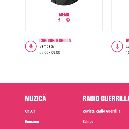
MEMO
CARDIOGUERRILLA
A
Sambata
Lu
08:00 -
09:00
1
Muzică
Radio Guerrill
On Air
Revista Radio Guerrilla
Emisiuni
Echipa