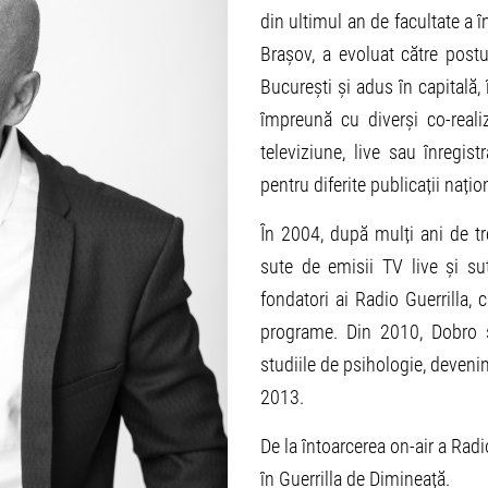
din ultimul an de facultate a î
Brașov, a evoluat către postul
București și adus în capitală
împreună cu diverși co-reali
televiziune, live sau înregis
pentru diferite publicații națio
În 2004, după mulți ani de t
sute de emisii TV live și su
fondatori ai Radio Guerrilla, c
programe. Din 2010, Dobro ș
studiile de psihologie, deven
2013.
De la întoarcerea on-air a Radi
în Guerrilla de Dimineață.