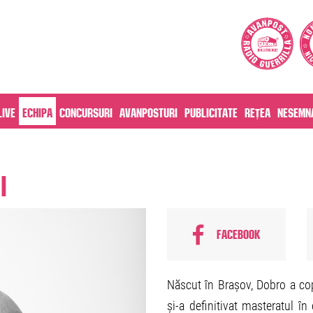
live
Echipa
Concursuri
Avanposturi
Publicitate
Rețea
Nesemna
I
Facebook
Născut în Brașov, Dobro a copi
și-a definitivat masteratul î