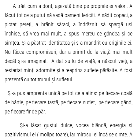
A trăit cum a dorit, așezată bine pe propriile ei valori. A
făcut tot ce a putut să vadă oameni fericiți. A sădit copaci, a
pictat pereți, a hrănit săraci, a îndrăznit să spargă uși
închise, să vrea mai mult, a spus mereu ce gândea și ce
simțea. Și-a păstrat identitatea și s-a mândrit cu originile ei.
Nu făcea compromisuri, dar a primit de la viață mai mult
decât și-a imaginat. A dat suflu de viață, a născut vieți, a
restartat minți adormite și a reaprins suflete părăsite. A fost
prezentă cu tot trupul și sufletul.
Și-a pus amprenta unică pe tot ce a atins: pe fiecare coală
de hârtie, pe fiecare tastă, pe fiecare suflet, pe fiecare gând,
pe fiecare fir de păr.
Și-a lăsat gustul dulce, vocea blândă, energia și
pozitivismul ei ( molipsitoare), iar mirosul ei încă se simte. A