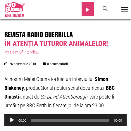
REVISTA RADIO GUERRILLA
ÎN ATENȚIA TUTUROR ANIMALELOR!
My Point Of InterView
26 noiembrie 2018
0 commentarii
Al nostru Matei Oprina i-a luat un interviu lui
Simon
Blakeney
, producător al noului serial documentar
BBC
Dinastii
, narat de
Sir David Attenborough
, care poate fi
urmărit pe BBC Earth în fiecare joi de la ora 23:00.
Audio
00:00
00:00
Player