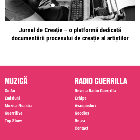
Jurnal de Creație – o platformă dedicată
documentării procesului de creație al artiștilor
Muzică
Radio Guerrilla
On Air
Revista Radio Guerrilla
Emisiuni
Echipa
Muzica Noastra
Avanposturi
Guerrilive
Goodies
Top Show
Rețea
Contact