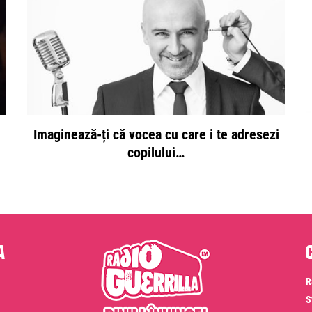
Imaginează-ți că vocea cu care i te adresezi
copilului…
a
R
S