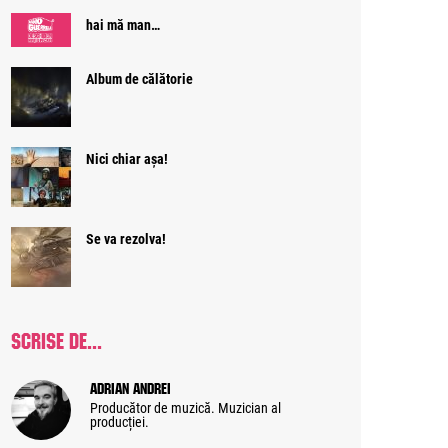
hai mă man…
Album de călătorie
Nici chiar așa!
Se va rezolva!
SCRISE DE...
Adrian Andrei
Producător de muzică. Muzician al
producției.