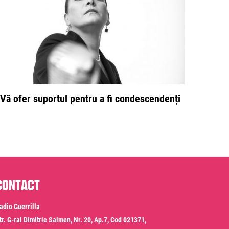
Vă ofer suportul pentru a fi condescendenți
Contact
adio Guerrilla
tr. G-ral Dimitrie Salmen, Nr. 20, Ap.7, Cod 021371,