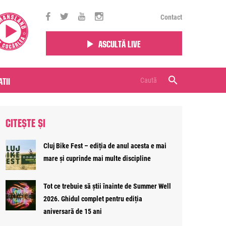
Contact
Ascultă live
tii
CITEȘTE ȘI
Cluj Bike Fest – ediția de anul acesta e mai
mare și cuprinde mai multe discipline
Tot ce trebuie să știi înainte de Summer Well
2026. Ghidul complet pentru ediția
aniversară de 15 ani