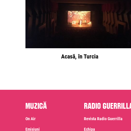
Acasă, în Turcia
Muzică
Radio Guerrill
On Air
Revista Radio Guerrilla
Emisiuni
Echipa