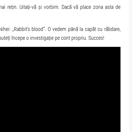
ai rețin. Uitați-vă și vorbim. Dacă vă place zona asta de
hei: „Rabbit’s blood”. O vedem până la capăt cu răbdare,
uteți începe o investigație pe cont propriu. Succes!