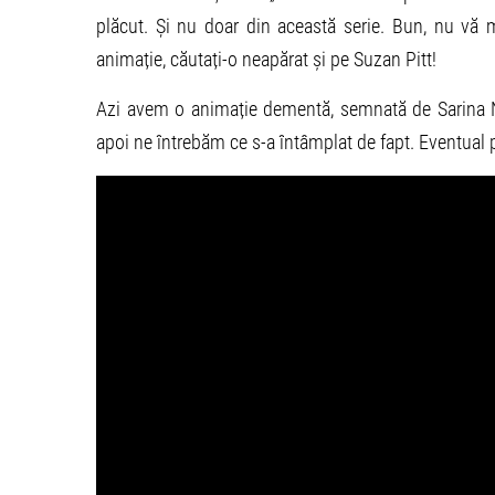
plăcut. Și nu doar din această serie. Bun, nu vă m
animație, căutați-o neapărat și pe Suzan Pitt!
Azi avem o animație dementă, semnată de Sarina Ni
apoi ne întrebăm ce s-a întâmplat de fapt. Eventual p