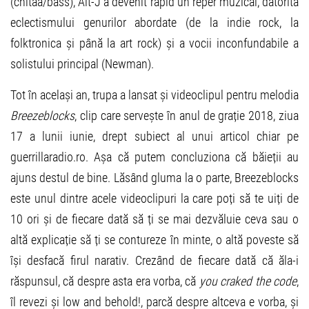
(chitaă/bass), Alt-J a devenit rapid un reper muzical, datorită
eclectismului genurilor abordate (de la indie rock, la
folktronica și până la art rock) și a vocii inconfundabile a
solistului principal (Newman).
Tot în același an, trupa a lansat și videoclipul pentru melodia
Breezeblocks
, clip care servește în anul de grație 2018, ziua
17 a lunii iunie, drept subiect al unui articol chiar pe
guerrillaradio.ro. Așa că putem concluziona că băieții au
ajuns destul de bine. Lăsând gluma la o parte, Breezeblocks
este unul dintre acele videoclipuri la care poți să te uiți de
10 ori și de fiecare dată să ți se mai dezvăluie ceva sau o
altă explicație să ți se contureze în minte, o altă poveste să
își desfacă firul narativ. Crezând de fiecare dată că ăla-i
răspunsul, că despre asta era vorba, că
you craked the code
,
îl revezi și low and behold!, parcă despre altceva e vorba, și