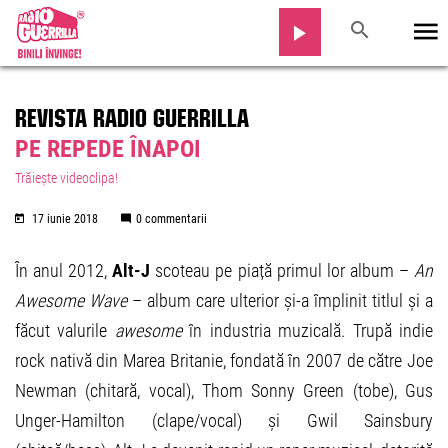
REVISTA RADIO GUERRILLA
PE REPEDE ÎNAPOI
Trăiește videoclipa!
17 iunie 2018
0 commentarii
În anul 2012,
Alt-J
scoteau pe piață primul lor album –
An
Awesome Wave
– album care ulterior și-a împlinit titlul și a
făcut valurile
awesome
în industria muzicală. Trupă indie
rock nativă din Marea Britanie, fondată în 2007 de către Joe
Newman (chitară, vocal), Thom Sonny Green (tobe), Gus
Unger-Hamilton (clape/vocal) și Gwil Sainsbury