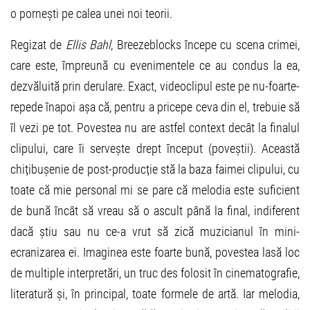
o pornești pe calea unei noi teorii.
Regizat de
Ellis Bahl
, Breezeblocks începe cu scena crimei,
care este, împreună cu evenimentele ce au condus la ea,
dezvăluită prin derulare. Exact, videoclipul este pe nu-foarte-
repede înapoi așa că, pentru a pricepe ceva din el, trebuie să
îl vezi pe tot. Povestea nu are astfel context decât la finalul
clipului, care îi servește drept început (poveștii). Această
chițibușenie de post-producție stă la baza faimei clipului, cu
toate că mie personal mi se pare că melodia este suficient
de bună încât să vreau să o ascult până la final, indiferent
dacă știu sau nu ce-a vrut să zică muzicianul în mini-
ecranizarea ei. Imaginea este foarte bună, povestea lasă loc
de multiple interpretări, un truc des folosit în cinematografie,
literatură și, în principal, toate formele de artă. Iar melodia,