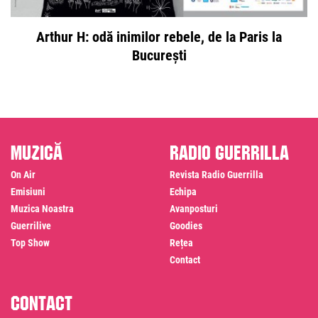
Arthur H: odă inimilor rebele, de la Paris la
B
București
Muzică
Radio Guerrilla
On Air
Revista Radio Guerrilla
Emisiuni
Echipa
Muzica Noastra
Avanposturi
Guerrilive
Goodies
Top Show
Rețea
Contact
Contact