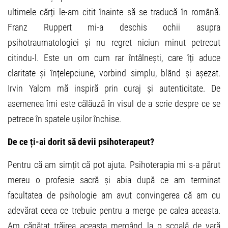
ultimele cărți le-am citit înainte să se traducă în română.
Franz Ruppert mi-a deschis ochii asupra
psihotraumatologiei și nu regret niciun minut petrecut
citindu-l. Este un om cum rar întâlnești, care îți aduce
claritate și înțelepciune, vorbind simplu, blând și așezat.
Irvin Yalom mă inspiră prin curaj și autenticitate. De
asemenea îmi este călăuză în visul de a scrie despre ce se
petrece în spatele ușilor închise.
De ce ți-ai dorit să devii psihoterapeut?
Pentru că am simțit că pot ajuta. Psihoterapia mi s-a părut
mereu o profesie sacră și abia după ce am terminat
facultatea de psihologie am avut convingerea că am cu
adevărat ceea ce trebuie pentru a merge pe calea aceasta.
Am căpătat trăirea aceasta mergând la o școală de vară