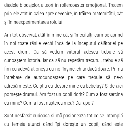
diadele blocajelor, alteori în rollercoaster emoțional. Trecem
prin ele atât în calea spre devenire, în trăirea maternității, cât
și în neexperimentarea rolului.
Am tot observat, atât în mine cât și în ceilalți, cum se aprind
în noi toate rănile vechi încă de la începutul călătoriei pe
acest drum. Ca să vedem viitorul adesea trebuie să
cunoaștem istoria. Iar ca să nu repetăm trecutul, trebuie să
fim cu adevărat onești cu noi înșine, chiar dacă doare. Prima
întrebare de autocunoaștere pe care trebuie să ne-o
adresăm este: Ce știu eu despre mine ca bebeluș? Și de aici
pornește drumul. Am fost un copil dorit? Cum a fost sarcina
cu mine? Cum a fost nașterea mea? Dar apoi?
Sunt nesfârșit curioasă și mă pasionează tot ce se întâmplă
cu femeia atunci când își dorește un copil, când este