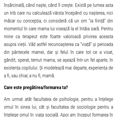
însărcinată, când naște, când îl crește. Există pe lumea asta
un trib care nu calculează vârsta începând cu nașterea, nici
măcar cu concepția, ci consideră că un om “ia ființă” din
momentul în care mama lui visează la el întâia oară. Pentru
mine ca terapeut este foarte valoroasă privirea aceasta
asupra vieții. Văd astfel recunoașterea ca “viață” și perioada
din pântecele mamei, dar și felul în care tot ce a visat,
gândit, sperat, temut mama, se așează într-un fel aparte, în
existența copilului. Și modelează mai departe, experiența de
a fi, sau chiar, a nu fi, mamă.
Care este pregătirea/formarea ta?
Am urmat atât facultatea de psihologie, pentru a înțelege
omul în sinea lui, cât și facultatea de sociologie pentru a
înțelege omul în viața socială. Apoi am început formarea în