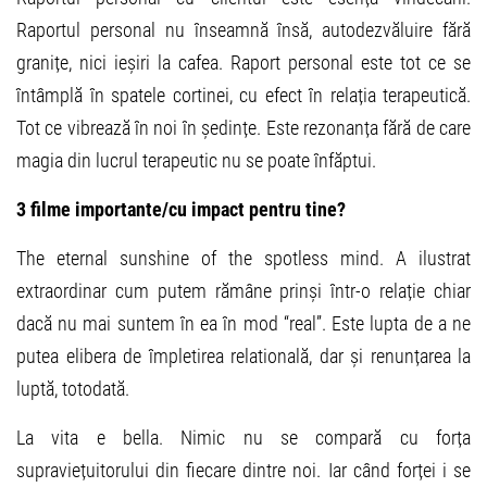
Raportul personal nu înseamnă însă, autodezvăluire fără
granițe, nici ieșiri la cafea. Raport personal este tot ce se
întâmplă în spatele cortinei, cu efect în relația terapeutică.
Tot ce vibrează în noi în ședințe. Este rezonanța fără de care
magia din lucrul terapeutic nu se poate înfăptui.
3 filme importante/cu impact pentru tine?
The eternal sunshine of the spotless mind. A ilustrat
extraordinar cum putem rămâne prinși într-o relație chiar
dacă nu mai suntem în ea în mod “real”. Este lupta de a ne
putea elibera de împletirea relatională, dar și renunțarea la
luptă, totodată.
La vita e bella. Nimic nu se compară cu forța
supraviețuitorului din fiecare dintre noi. Iar când forței i se