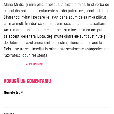
Maria Mintici și mi-a plăcut nespus. A trezit in mine, fiind vorba de
copilul din noi, multe sentimente și trăiri puternice și contradictorii.
Dintre toți invitații pe care i-ai avut pana acum de ea mi-a plăcut
cel mai mult. Îmi doresc sa mai avem ocazia sa o mai ascultam.
Am remarcat un lucru interesant pentru mine: de la ea am putut
sa accept ideile fără lupta, deși multe dintre ele sunt susținute și
de Dobro. In cazul unora dintre acestea, atunci cand le aud la
Dobro, se trezesc imediat in mine niște sentimente antagonice, ma
răzvrătesc, opun rezistența.
RASPUNDE
Adaugă un comentariu
Numele tau *