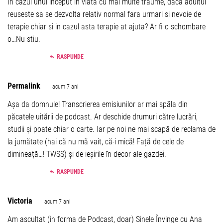
In cazul unui inceput in viata cu mai multe traume, daca adultul
reuseste sa se dezvolta relativ normal fara urmari si nevoie de
terapie chiar si in cazul asta terapie at ajuta? Ar fi o schombare
o…Nu stiu.
RASPUNDE
Permalink
acum 7 ani
Așa da domnule! Transcrierea emisiunilor ar mai spăla din
păcatele uitării de podcast. Ar deschide drumuri către lucrări,
studii și poate chiar o carte. Iar pe noi ne mai scapă de reclama de
la jumătate (hai că nu mă vait, că-i mică! Față de cele de
dimineață…! TWSS) și de ieșirile în decor ale gazdei.
RASPUNDE
Victoria
acum 7 ani
Am ascultat (in forma de Podcast, doar) Sinele Învinge cu Ana