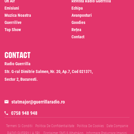
On Air
Revista Radio Guerrilla
Emisiuni
Echipa
Muzica Noastra
Avanposturi
Guerrilive
Goodies
Top Show
Rețea
Contact
Contact
Radio Guerrilla
Str. G-ral Dimitrie Salmen, Nr. 20, Ap.7, Cod 021371,
Sector 2, Bucuresti.
statmajor@guerrillaradio.ro
0758 948 948
Termeni Si Conditii
Politica De Confidentialitate
Politica De Cookies
Date Companie
RADIO GUERRILLA SRL
Disclaimer SMS & WhatsApp
Informare Prelucrare Imagini