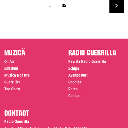
…
35
Muzică
Radio Guerrilla
On Air
Revista Radio Guerrilla
Emisiuni
Echipa
Muzica Noastra
Avanposturi
Guerrilive
Goodies
Top Show
Rețea
Contact
Contact
Radio Guerrilla