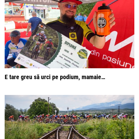
E tare greu să urci pe podium, mamaie…