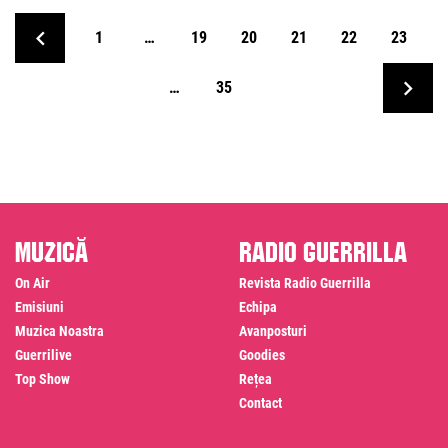
1
…
19
20
21
22
23
…
35
Muzică
Radio Guerrilla
On Air
Revista Radio Guerrilla
Emisiuni
Echipa
Muzica Noastra
Avanposturi
Guerrilive
Goodies
Top Show
Rețea
Contact