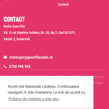
Contact
Contact
Radio Guerrilla
Str. G-ral Dimitrie Salmen, Nr. 20, Ap.7, Cod 021371,
Sector 2, Bucuresti.
statmajor@guerrillaradio.ro
0758 948 948
Termeni Si Conditii
Politica De Confidentialitate
Politica De Cookies
Date Companie
RADIO GUERRILLA SRL
Disclaimer SMS & WhatsApp
Informare Prelucrare Imagini
Acest site foloseste cookies.
Continuarea
Evenimente
Cod Deontologic
navigarii in site inseamna ca esti de acord cu
Politica de cookies a site-ului