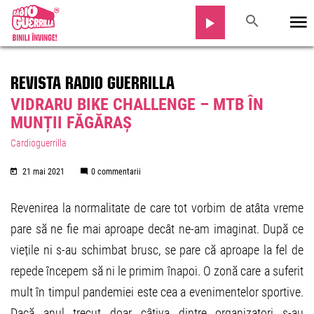
REVISTA RADIO GUERRILLA
VIDRARU BIKE CHALLENGE – MTB ÎN
MUNȚII FĂGĂRAȘ
Cardioguerrilla
21 mai 2021
0 commentarii
Revenirea la normalitate de care tot vorbim de atâta vreme
pare să ne fie mai aproape decât ne-am imaginat. După ce
viețile ni s-au schimbat brusc, se pare că aproape la fel de
repede începem să ni le primim înapoi. O zonă care a suferit
mult în timpul pandemiei este cea a evenimentelor sportive.
Dacă anul trecut doar câțiva dintre organizatori s-au