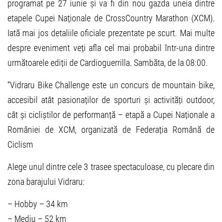
programat pe 27 iunie și va fi din nou gazda uneia dintre
etapele Cupei Naționale de CrossCountry Marathon (XCM).
Iată mai jos detaliile oficiale prezentate pe scurt. Mai multe
despre eveniment veți afla cel mai probabil într-una dintre
următoarele ediții de Cardioguerrilla. Sambăta, de la 08:00.
“
Vidraru Bike Challenge este un concurs de mountain bike,
accesibil atât pasionaților de sporturi și activități outdoor,
cât și cicliștilor de performanță – etapă a Cupei Naționale a
României de XCM, organizată de Federația Română de
Ciclism
Alege unul dintre cele 3 trasee spectaculoase, cu plecare din
zona barajului Vidraru:
– Hobby – 34 km
– Mediu – 52 km