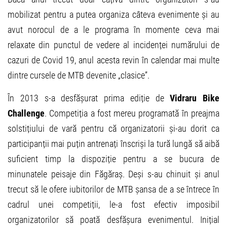
mobilizat pentru a putea organiza câteva evenimente și au
avut norocul de a le programa în momente ceva mai
relaxate din punctul de vedere al incidenței numărului de
cazuri de Covid 19, anul acesta revin în calendar mai multe
dintre cursele de MTB devenite „clasice”.
În 2013 s-a desfășurat prima ediție de
Vidraru Bike
Challenge
. Competiția a fost mereu programată în preajma
solstițiului de vară pentru că organizatorii și-au dorit ca
participanții mai puțin antrenați înscriși la tură lungă să aibă
suficient timp la dispoziție pentru a se bucura de
minunatele peisaje din Făgăraș. Deși s-au chinuit și anul
trecut să le ofere iubitorilor de MTB șansa de a se întrece în
cadrul unei competiții, le-a fost efectiv imposibil
organizatorilor să poată desfășura evenimentul. Inițial