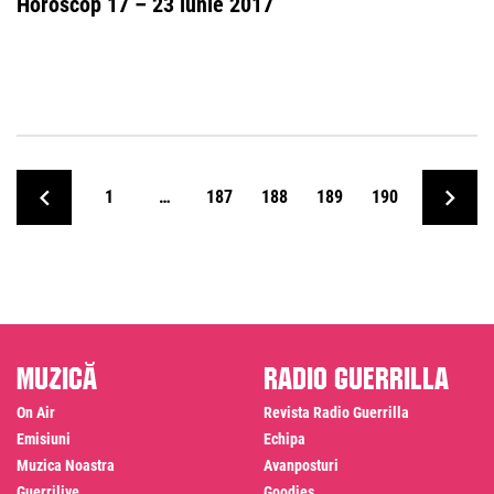
Horoscop 17 – 23 iunie 2017
1
…
187
188
189
190
Muzică
Radio Guerrilla
On Air
Revista Radio Guerrilla
Emisiuni
Echipa
Muzica Noastra
Avanposturi
Guerrilive
Goodies