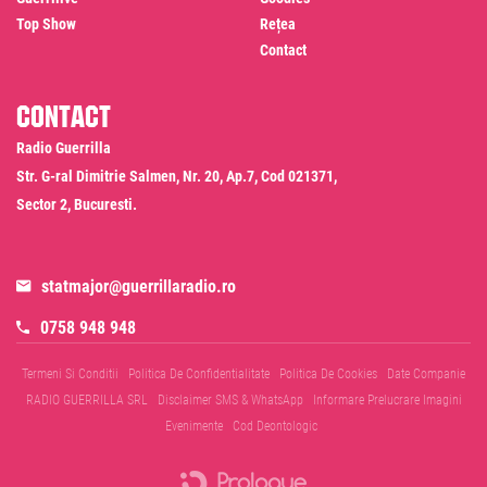
Top Show
Rețea
Contact
Contact
Radio Guerrilla
Str. G-ral Dimitrie Salmen, Nr. 20, Ap.7, Cod 021371,
Sector 2, Bucuresti.
statmajor@guerrillaradio.ro
0758 948 948
Termeni Si Conditii
Politica De Confidentialitate
Politica De Cookies
Date Companie
RADIO GUERRILLA SRL
Disclaimer SMS & WhatsApp
Informare Prelucrare Imagini
Evenimente
Cod Deontologic