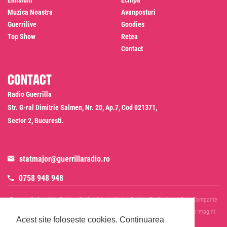
Emisiuni
Echipa
Muzica Noastra
Avanposturi
Guerrilive
Goodies
Top Show
Rețea
Contact
Contact
Radio Guerrilla
Str. G-ral Dimitrie Salmen, Nr. 20, Ap.7, Cod 021371,
Sector 2, Bucuresti.
statmajor@guerrillaradio.ro
0758 948 948
Termeni Si Conditii
Politica De Confidentialitate
Politica De Cookies
Date Companie
RADIO GUERRILLA SRL
Disclaimer SMS & WhatsApp
Informare Prelucrare Imagini
Acest site foloseste cookies.
Continuarea
Evenimente
Cod Deontologic