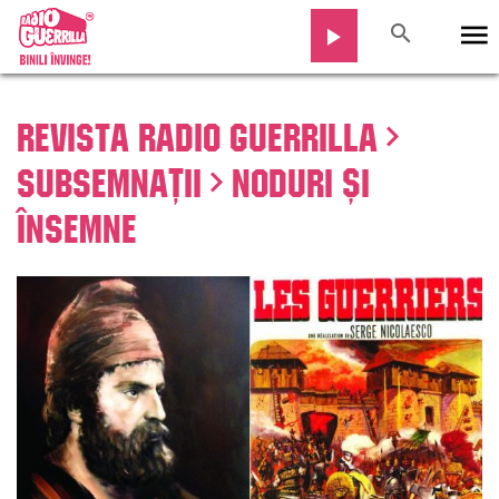
Revista Radio Guerrilla
Subsemnații
Noduri și
însemne