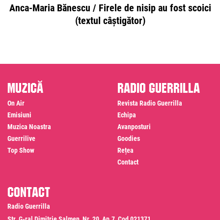
Anca-Maria Bănescu / Firele de nisip au fost scoici
(textul câștigător)
Muzică
Radio Guerrilla
On Air
Revista Radio Guerrilla
Emisiuni
Echipa
Muzica Noastra
Avanposturi
Guerrilive
Goodies
Top Show
Rețea
Contact
Contact
Radio Guerrilla
Str. G-ral Dimitrie Salmen, Nr. 20, Ap.7, Cod 021371,