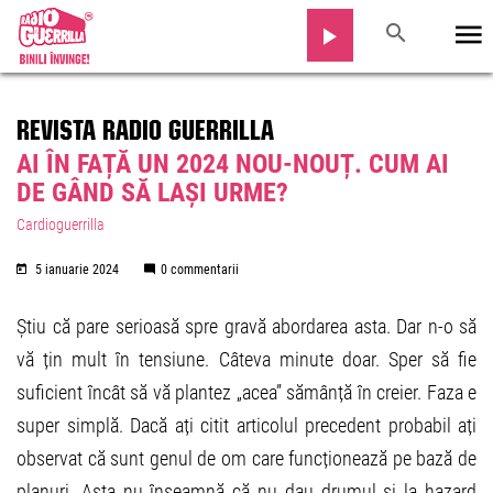
REVISTA RADIO GUERRILLA
AI ÎN FAȚĂ UN 2024 NOU-NOUȚ. CUM AI
DE GÂND SĂ LAȘI URME?
Cardioguerrilla
5 ianuarie 2024
0 commentarii
Știu că pare serioasă spre gravă abordarea asta. Dar n-o să
vă țin mult în tensiune. Câteva minute doar. Sper să fie
suficient încât să vă plantez „acea” sămânță în creier. Faza e
super simplă. Dacă ați citit articolul precedent probabil ați
observat că sunt genul de om care funcționează pe bază de
planuri. Asta nu înseamnă că nu dau drumul și la hazard