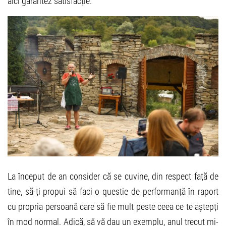
aici garantez satisfacție.
La început de an consider că se cuvine, din respect față de
tine, să-ți propui să faci o questie de performanță în raport
cu propria persoană care să fie mult peste ceea ce te aștepți
în mod normal. Adică, să vă dau un exemplu, anul trecut mi-