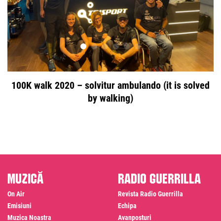
100K walk 2020 – solvitur ambulando (it is solved
by walking)
Muzică
Radio Guerrilla
On Air
Revista Radio Guerrilla
Emisiuni
Echipa
Muzica Noastra
Avanposturi