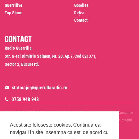
Guerrilive
Goodies
Top Show
Rețea
Contact
Contact
Radio Guerrilla
Str. G-ral Dimitrie Salmen, Nr. 20, Ap.7, Cod 021371,
Sector 2, Bucuresti.
statmajor@guerrillaradio.ro
0758 948 948
Termeni Si Conditii
Politica De Confidentialitate
Politica De Cookies
Date Companie
RADIO GUERRILLA SRL
Disclaimer SMS & WhatsApp
Informare Prelucrare Imagini
Acest site foloseste cookies.
Continuarea
Evenimente
Cod Deontologic
navigarii in site inseamna ca esti de acord cu