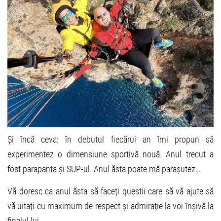
Și încă ceva: în debutul fiecărui an îmi propun să
experimentez o dimensiune sportivă nouă. Anul trecut a
fost parapanta și SUP-ul. Anul ăsta poate mă parașutez…
Vă doresc ca anul ăsta să faceți questii care să vă ajute să
vă uitați cu maximum de respect și admirație la voi înșivă la
finalul lui.