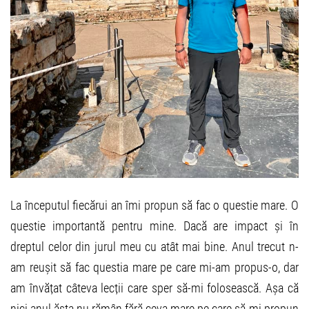
La începutul fiecărui an îmi propun să fac o questie mare. O
questie importantă pentru mine. Dacă are impact și în
dreptul celor din jurul meu cu atât mai bine. Anul trecut n-
am reușit să fac questia mare pe care mi-am propus-o, dar
am învățat câteva lecții care sper să-mi folosească. Așa că
nici anul ăsta nu rămân fără ceva mare pe care să-mi propun