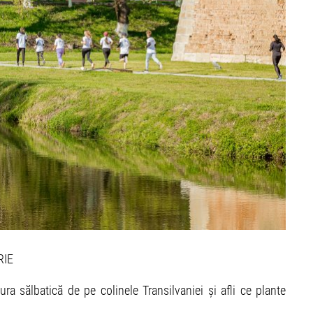
RIE
a sălbatică de pe colinele Transilvaniei și afli ce plante