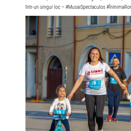
într-un singur loc – #MusaiSpectaculos #ÎnInimaRo