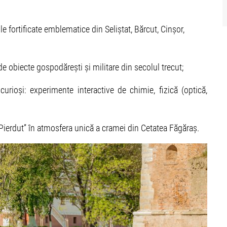
ile fortificate emblematice din Seliștat, Bărcut, Cinșor,
e obiecte gospodărești și militare din secolul trecut;
urioși: experimente interactive de chimie, fizică (optică,
l Pierdut” în atmosfera unică a cramei din Cetatea Făgăraș.