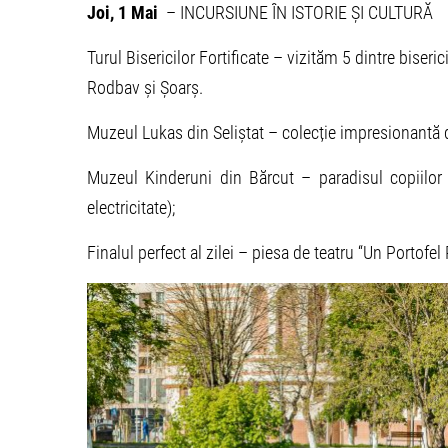
Joi, 1 Mai
– INCURSIUNE ÎN ISTORIE ȘI CULTURĂ
Turul Bisericilor Fortificate – vizităm 5 dintre biseric
Rodbav și Șoarș.
Muzeul Lukas din Seliștat – colecție impresionantă d
Muzeul Kinderuni din Bărcut – paradisul copiilor c
electricitate);
Finalul perfect al zilei – piesa de teatru “Un Portofe