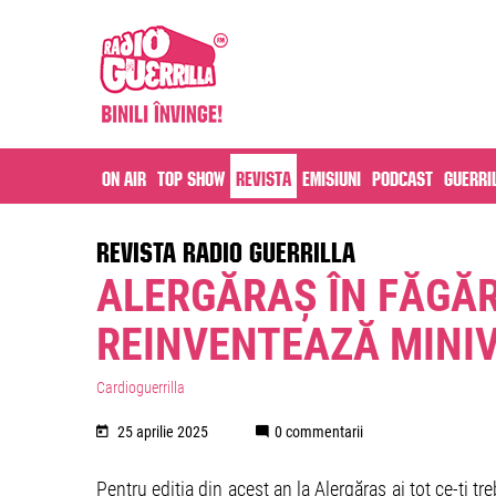
On air
Top Show
Revista
Emisiuni
Podcast
Guerri
REVISTA RADIO GUERRILLA
ALERGĂRAȘ ÎN FĂGĂR
REINVENTEAZĂ MINIV
Cardioguerrilla
25 aprilie 2025
0 commentarii
Pentru ediția din acest an la Alergăraș ai tot ce-ți t