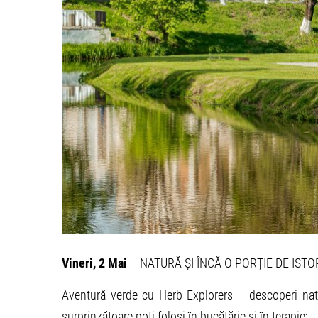
Vineri, 2 Mai
– NATURĂ ȘI ÎNCĂ O PORȚIE DE ISTO
Aventură verde cu Herb Explorers – descoperi natur
surprinzătoare poți folosi în bucătărie și în terapie;