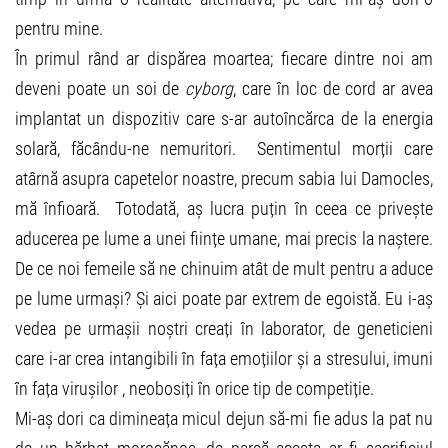
pentru mine.
În primul rând ar dispărea moartea; fiecare dintre noi am
deveni poate un soi de
cyborg
, care în loc de cord ar avea
implantat un dispozitiv care s-ar autoîncărca de la energia
solară, făcându-ne nemuritori. Sentimentul morții care
atârnă asupra capetelor noastre, precum sabia lui Damocles,
mă înfioară. Totodată, aș lucra puțin în ceea ce privește
aducerea pe lume a unei ființe umane, mai precis la naștere.
De ce noi femeile să ne chinuim atât de mult pentru a aduce
pe lume urmași? Și aici poate par extrem de egoistă. Eu i-aș
vedea pe urmașii noștri creați în laborator, de geneticieni
care i-ar crea intangibili în fața emoțiilor și a stresului, imuni
în fața virușilor , neobosiți în orice tip de competiție.
Mi-aș dori ca dimineața micul dejun să-mi fie adus la pat nu