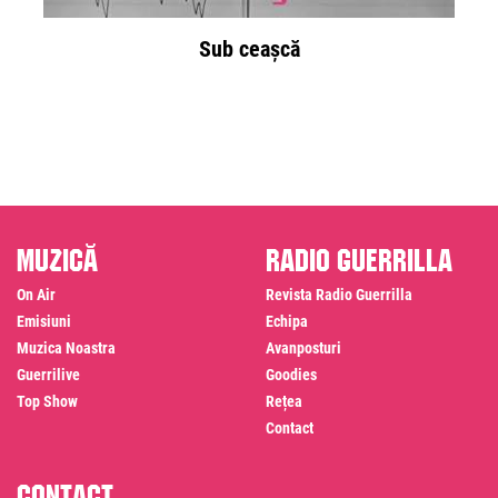
Sub ceașcă
Muzică
Radio Guerrilla
On Air
Revista Radio Guerrilla
Emisiuni
Echipa
Muzica Noastra
Avanposturi
Guerrilive
Goodies
Top Show
Rețea
Contact
Contact