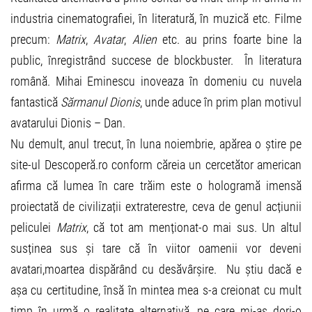
industria cinematografiei, în literatură, în muzică etc. Filme
precum:
Matrix
,
Avatar
,
Alien
etc. au prins foarte bine la
public, înregistrând succese de blockbuster. În literatura
română. Mihai Eminescu inoveaza în domeniu cu nuvela
fantastică
Sărmanul Dionis
, unde aduce în prim plan motivul
avatarului Dionis – Dan.
Nu demult, anul trecut, în luna noiembrie, apărea o știre pe
site-ul Descoperă.ro conform căreia un cercetător american
afirma că lumea în care trăim este o hologramă imensă
proiectată de civilizații extraterestre, ceva de genul acțiunii
peliculei
Matrix
, că tot am menționat-o mai sus. Un altul
susținea sus și tare că în viitor oamenii vor deveni
avatari,moartea dispărând cu desăvârșire. Nu știu dacă e
așa cu certitudine, însă în mintea mea s-a creionat cu mult
timp în urmă o realitate alternativă, pe care mi-aș dori-o