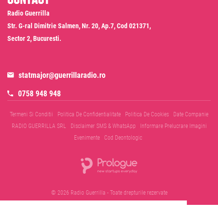
Radio Guerrilla
Str. G-ral Dimitrie Salmen, Nr. 20, Ap.7, Cod 021371,
Sector 2, Bucuresti.
statmajor@guerrillaradio.ro
0758 948 948
Termeni Si Conditii
Politica De Confidentialitate
Politica De Cookies
Date Companie
RADIO GUERRILLA SRL
Disclaimer SMS & WhatsApp
Informare Prelucrare Imagini
Evenimente
Cod Deontologic
© 2026 Radio Guerrilla - Toate drepturile rezervate