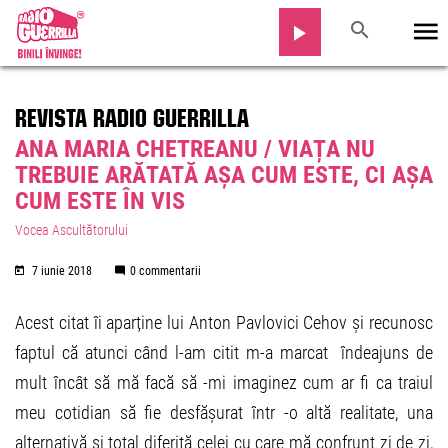
REVISTA RADIO GUERRILLA
ANA MARIA CHETREANU / VIAȚA NU
TREBUIE ARĂTATĂ AȘA CUM ESTE, CI AȘA
CUM ESTE ÎN VIS
Vocea Ascultătorului
7 iunie 2018
0 commentarii
Acest citat îi aparține lui Anton Pavlovici Cehov și recunosc
faptul că atunci când l-am citit m-a marcat îndeajuns de
mult încât să mă facă să -mi imaginez cum ar fi ca traiul
meu cotidian să fie desfășurat într -o altă realitate, una
alternativă si total diferită celei cu care mă confrunt zi de zi,