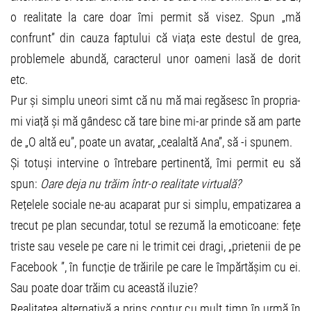
o realitate la care doar îmi permit să visez. Spun „mă
confrunt” din cauza faptului că viața este destul de grea,
problemele abundă, caracterul unor oameni lasă de dorit
etc.
Pur și simplu uneori simt că nu mă mai regăsesc în propria-
mi viață și mă gândesc că tare bine mi-ar prinde să am parte
de „O altă eu”, poate un avatar, „cealaltă Ana”, să -i spunem.
Și totuși intervine o întrebare pertinentă, îmi permit eu să
spun:
Oare deja nu trăim într-o realitate virtuală?
Rețelele sociale ne-au acaparat pur si simplu, empatizarea a
trecut pe plan secundar, totul se rezumă la emoticoane: fețe
triste sau vesele pe care ni le trimit cei dragi, „prietenii de pe
Facebook ”, în funcție de trăirile pe care le împărtășim cu ei.
Sau poate doar trăim cu această iluzie?
Realitatea alternativă a prins contur cu mult timp în urmă în