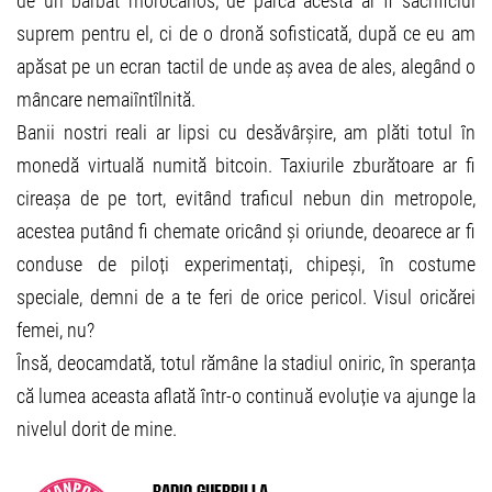
de un bărbat morocănos, de parcă acesta ar fi sacrificiul
suprem pentru el, ci de o dronă sofisticată, după ce eu am
apăsat pe un ecran tactil de unde aș avea de ales, alegând o
mâncare nemaiîntîlnită.
Banii nostri reali ar lipsi cu desăvârșire, am plăti totul în
monedă virtuală numită bitcoin. Taxiurile zburătoare ar fi
cireașa de pe tort, evitând traficul nebun din metropole,
acestea putând fi chemate oricând și oriunde, deoarece ar fi
conduse de piloți experimentați, chipeși, în costume
speciale, demni de a te feri de orice pericol. Visul oricărei
femei, nu?
Însă, deocamdată, totul rămâne la stadiul oniric, în speranța
că lumea aceasta aflată într-o continuă evoluție va ajunge la
nivelul dorit de mine.
Radio Guerrilla