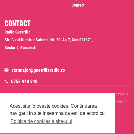
Contact
Contact
Radio Guerrilla
Str. G-ral Dimitrie Salmen, Nr. 20, Ap.7, Cod 021371,
Sector 2, Bucuresti.
statmajor@guerrillaradio.ro
0758 948 948
Termeni Si Conditii
Politica De Confidentialitate
Politica De Cookies
Date Companie
RADIO GUERRILLA SRL
Disclaimer SMS & WhatsApp
Informare Prelucrare Imagini
Acest site foloseste cookies.
Continuarea
Evenimente
Cod Deontologic
navigarii in site inseamna ca esti de acord cu
Politica de cookies a site-ului