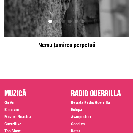
Nemulțumirea perpetuă
Muzică
Radio Guerrilla
On Air
Revista Radio Guerrilla
Emisiuni
Echipa
Muzica Noastra
Avanposturi
Guerrilive
Goodies
Top Show
Rețea