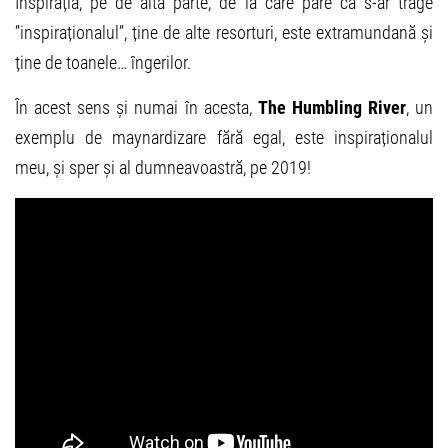
Inspirația, pe de altă parte, de la care pare că s-ar trage
”inspiraționalul”, ține de alte resorturi, este extramundană și
ține de toanele… îngerilor.
În acest sens și numai în acesta,
The Humbling River
, un
exemplu de maynardizare fără egal, este inspiraționalul
meu, și sper și al dumneavoastră, pe 2019!