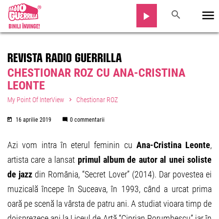
REVISTA RADIO GUERRILLA
CHESTIONAR ROZ CU ANA-CRISTINA
LEONTE
My Point Of InterView
Chestionar ROZ
16 aprilie 2019
0 commentarii
Azi vom intra în eterul feminin cu
Ana-Cristina Leonte
,
artista care a lansat
primul album de autor al unei soliste
de jazz
din România, “Secret Lover” (2014). Dar povestea ei
muzicală începe în Suceava, în 1993, când a urcat prima
oară pe scenă la vârsta de patru ani. A studiat vioara timp de
doisprezece ani la Liceul de Artă “Ciprian Porumbescu” iar în