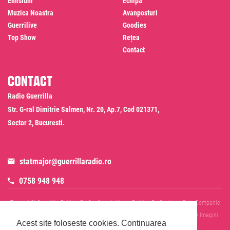
Emisiuni
Echipa
Muzica Noastra
Avanposturi
Guerrilive
Goodies
Top Show
Rețea
Contact
Contact
Radio Guerrilla
Str. G-ral Dimitrie Salmen, Nr. 20, Ap.7, Cod 021371,
Sector 2, Bucuresti.
statmajor@guerrillaradio.ro
0758 948 948
Termeni Si Conditii
Politica De Confidentialitate
Politica De Cookies
Date Companie
RADIO GUERRILLA SRL
Disclaimer SMS & WhatsApp
Informare Prelucrare Imagini
Acest site foloseste cookies.
Continuarea
Evenimente
Cod Deontologic