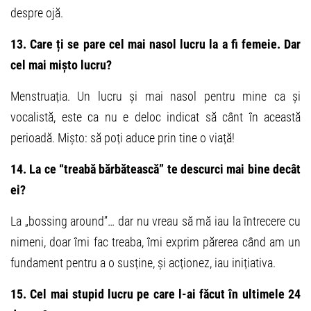
despre ojă.
13. Care ți se pare cel mai nasol lucru la a fi femeie. Dar
cel mai mișto lucru?
Menstruația. Un lucru și mai nasol pentru mine ca și
vocalistă, este ca nu e deloc indicat să cânt în această
perioadă. Mișto: să poți aduce prin tine o viață!
14. La ce “treabă bărbătească” te descurci mai bine decât
ei?
La „bossing around”… dar nu vreau să mă iau la întrecere cu
nimeni, doar îmi fac treaba, îmi exprim părerea când am un
fundament pentru a o susține, și acționez, iau inițiativa.
15. Cel mai stupid lucru pe care l-ai făcut în ultimele 24