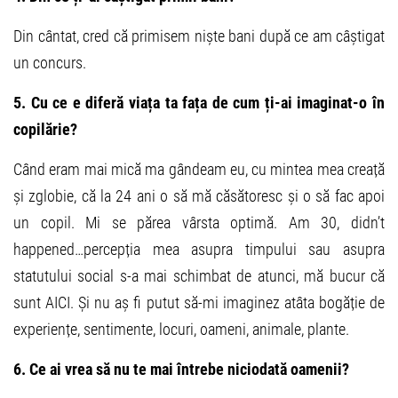
Din cântat, cred că primisem niște bani după ce am câștigat
un concurs.
5. Cu ce e diferă viața ta fața de cum ți-ai imaginat-o în
copilărie?
Când eram mai mică ma gândeam eu, cu mintea mea creață
și zglobie, că la 24 ani o să mă căsătoresc și o să fac apoi
un copil. Mi se părea vârsta optimă. Am 30, didn’t
happened…percepția mea asupra timpului sau asupra
statutului social s-a mai schimbat de atunci, mă bucur că
sunt AICI. Și nu aș fi putut să-mi imaginez atâta bogăție de
experiențe, sentimente, locuri, oameni, animale, plante.
6. Ce ai vrea să nu te mai întrebe niciodată oamenii?