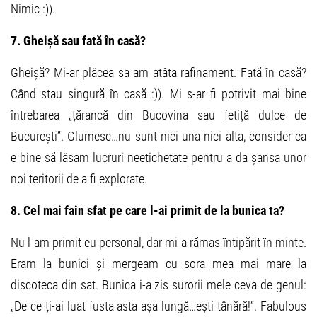
Nimic :)).
7. Gheișă sau fată în casă?
Gheișă? Mi-ar plăcea sa am atâta rafinament. Fată în casă?
Când stau singură în casă :)). Mi s-ar fi potrivit mai bine
întrebarea „țărancă din Bucovina sau fetiță dulce de
București”. Glumesc…nu sunt nici una nici alta, consider ca
e bine să lăsam lucruri neetichetate pentru a da șansa unor
noi teritorii de a fi explorate.
8. Cel mai fain sfat pe care l-ai primit de la bunica ta?
Nu l-am primit eu personal, dar mi-a rămas întipărit în minte.
Eram la bunici și mergeam cu sora mea mai mare la
discoteca din sat. Bunica i-a zis surorii mele ceva de genul:
„De ce ți-ai luat fusta asta așa lungă…ești tânără!”. Fabulous