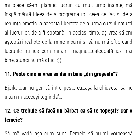
mi place să-mi planific lucruri cu mult timp înainte, mă
înspăimântă ideea de a programa tot ceea ce fac și de a
renunța practic la această libertate de a urma cursul natural
al lucrurilor, de a fi spotană. În același timp, aș vrea să am
așteptări realiste de la mine însămi și să nu mă oftic când
lucrurile nu ies cum mi-am imaginat…cateodată ies mai
bine, atunci nu mă oftic. :))
11. Peste cine ai vrea să dai în baie „din greșeală”?
Bjork….dar nu gen să intru peste ea…așa la chiuveta…să ne
uităm în aceeași „oglinda”…
12. Ce trebuie să facă un bărbat ca să te topești? Dar o
femeie?
Să mă vadă așa cum sunt. Femeia să nu-mi vorbească