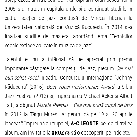
2008 s-a mutat în capitală unde și-a continuat studiile în
cadrul secției de jazz condusă de Mircea Tiberian la
Universitatea Națională de Muzică București. În 2014 și-a
finalizat studiile de masterat abordând tema “Tehnicilor
vocale extinse aplicate în muzica de jazz”.
Talentul ei nu a întârziat să fie apreciat prin premii
importante câștigate la competiţii de jazz, precum
Cel mai
bun solist vocal
, în cadrul Concursului Internaţional “Johnny
Răducanu” (2015),
Best Vocal Performance Award
la Sibiu
Jazz Festival (2013) şi, împreună cu Michael Acker și Albert
Tajti, a obţinut
Marele Premiu – Cea mai bună trupă de jazz
în 2012 la Târgu Mureş. Iar pentru că pe 19 și 20 aprilie
lansează împreună cu trupa ei,
A-C LEONTE
, cel de-al treilea
album, am invitat-o la
#ROZ73
să o descoperiți pe îndelete.