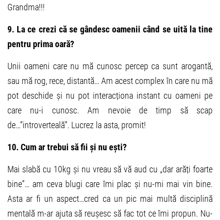
Grandma!!!
9. La ce crezi că se gândesc oamenii când se uită la tine
pentru prima oară?
Unii oameni care nu mă cunosc percep ca sunt arogantă,
sau mă rog, rece, distantă… Am acest complex în care nu mă
pot deschide și nu pot interacționa instant cu oameni pe
care nu-i cunosc. Am nevoie de timp să scap
de…”introverteală”. Lucrez la asta, promit!
10. Cum ar trebui să fii și nu ești?
Mai slabă cu 10kg și nu vreau să vă aud cu „dar arăți foarte
bine”… am ceva blugi care îmi plac și nu-mi mai vin bine.
Asta ar fi un aspect…cred ca un pic mai multă disciplină
mentală m-ar ajuta să reușesc să fac tot ce îmi propun. Nu-