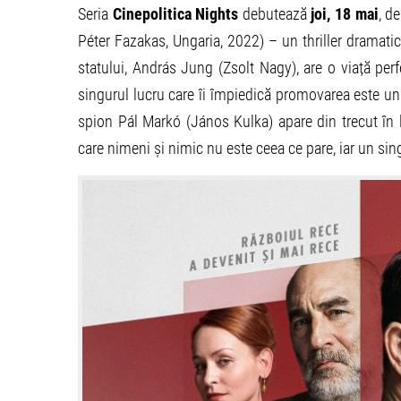
Seria
Cinepolitica Nights
debutează
joi, 18 mai
, d
Péter Fazakas, Ungaria, 2022) – un thriller dramatic
statului, András Jung (Zsolt Nagy), are o viață perfe
singurul lucru care îi împiedică promovarea este un
spion Pál Markó (János Kulka) apare din trecut în l
care nimeni și nimic nu este ceea ce pare, iar un si