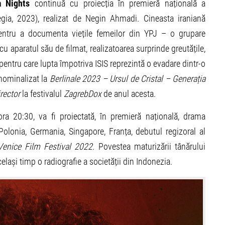
ca Nights
continuă cu proiecția în premieră națională a
egia, 2023), realizat de Negin Ahmadi. Cineasta iraniană
pentru a documenta viețile femeilor din YPJ – o grupare
u aparatul său de filmat, realizatoarea surprinde greutățile,
 pentru care lupta împotriva ISIS reprezintă o evadare dintr-o
 nominalizat la
Berlinale 2023 – Ursul de Cristal – Generația
rector
la festivalul
ZagrebDox
de anul acesta.
ora 20:30, va fi proiectată, în premieră națională, drama
olonia, Germania, Singapore, Franța, debutul regizoral al
enice Film Festival 2022
. Povestea maturizării tânărului
elași timp o radiografie a societății din Indonezia.