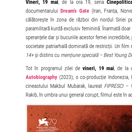
Vineri, 19 mai
, de la ora 19, seria
Cinepoliti
documentarului
Dream’s Gate
(Iran, Franța, Norv
călătorește în zona de război din nordul Siriei 
paramilitară kurdă exclusiv feminină. Înarmată doar c
speranțele dar și bucuriile acestor femei incredibile,
societate patriarhală dominată de restricții. Un film
14+
și distins cu
mențiune specială – Best Young Di
Tot în programul zilei de
vineri, 19 mai
, de la 
Autobiography
(2023), o co-producție Indonezia, P
cineastului Makbul Mubarak, laureat
FIPRESCI – V
Rakib, în umbra unui general corupt, filmul este în ac