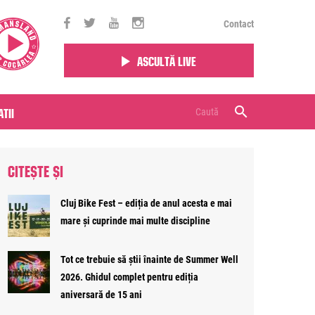
Contact
Ascultă live
tii
CITEȘTE ȘI
Cluj Bike Fest – ediția de anul acesta e mai
mare și cuprinde mai multe discipline
Tot ce trebuie să știi înainte de Summer Well
2026. Ghidul complet pentru ediția
aniversară de 15 ani