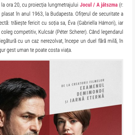
e la ora 20, cu proiecția lungmetrajului
Jocul / A játszma
(r:
 plasat în anul 1963, la Budapesta. Ofițerul de securitate a
ctă: trăiește fericit cu soția sa, Éva (Gabriella Hámori), iar
 coleg competitiv, Kulcsár (Péter Scherer). Când legendarul
egătură cu un caz nerezolvat, începe un duel fără milă, în
ngur gest uman te poate costa viața.