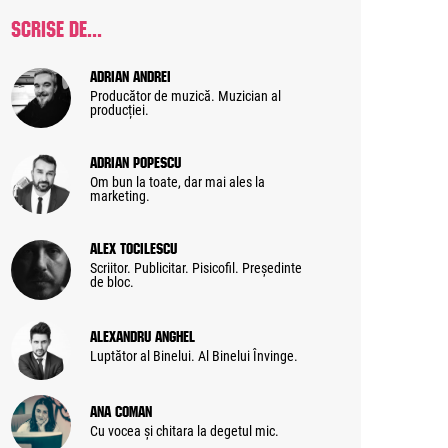
SCRISE DE...
Adrian Andrei
Producător de muzică. Muzician al
producției.
Adrian Popescu
Om bun la toate, dar mai ales la
marketing.
Alex Tocilescu
Scriitor. Publicitar. Pisicofil. Președinte
de bloc.
Alexandru Anghel
Luptător al Binelui. Al Binelui Învinge.
Ana Coman
Cu vocea și chitara la degetul mic.