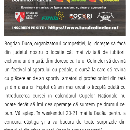
Bogdan Duca, organizatorul competiției, își dorește să facă
din județul nostru o locație cât mai vizitată de iubitorii
ciclismului din țară: „Îmi doresc ca Turul Colinelor să devină
un festival al sportului cu pedale, o cursă la care să revină
cu plăcere an de an sportivi amatori și profesioniști din țară
și din afara ei. Faptul că am mai urcat o treaptă odată cu
introducerea cursei în calendarul Cupelor Naționale nu
poate decât să îmi dea speranțe că suntem pe drumul cel
bun. Vă aștept în weekendul 20-21 mai la Bacău pentru a
concura, câștiga și a va bucura de toate surprizele din