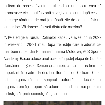
ciclism de șosea. Evenimentul e chiar unul care vrea să
promoveze ciclismul în zonă și veți vedea cum după ce veți
parcurge rândurile de mai jos. Două zile de concurs într-un
singur loc. Vă doresc să aveți distracție maximă!
“A IV-a ediție a Turului Colinelor Bacău va avea loc în 2023
în weekendul 20-21 mai. După trei ediții care a adunat cei
mai buni rutieri din România în inima Moldovei, ACS Sports
Academy Bacău aduce anul acesta în județ etapa de Cupă a
României de Șosea Seniori și Juniori, clasament extrem de
important în cadrul Federației Române de Ciclism. Cursa
este organizată cu sprijinul autorităților locale iar
organizatorii își propun să adune la start cei mai puternici
cicliști, atât profesioniști, cât și amatori.