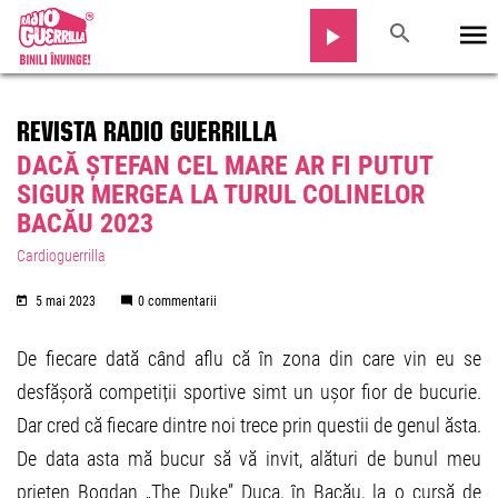
REVISTA RADIO GUERRILLA
DACĂ ȘTEFAN CEL MARE AR FI PUTUT
SIGUR MERGEA LA TURUL COLINELOR
BACĂU 2023
Cardioguerrilla
5 mai 2023
0 commentarii
De fiecare dată când aflu că în zona din care vin eu se
desfășoră competiții sportive simt un ușor fior de bucurie.
Dar cred că fiecare dintre noi trece prin questii de genul ăsta.
De data asta mă bucur să vă invit, alături de bunul meu
prieten Bogdan „The Duke” Duca, în Bacău, la o cursă de