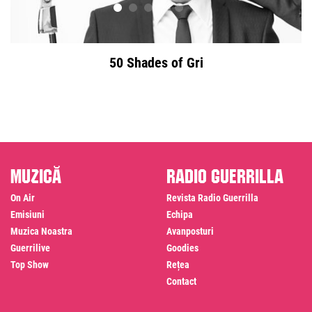
50 Shades of Gri
Muzică
Radio Guerrilla
On Air
Revista Radio Guerrilla
Emisiuni
Echipa
Muzica Noastra
Avanposturi
Guerrilive
Goodies
Top Show
Rețea
Contact