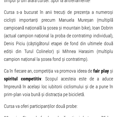
timpul și din afara cursei. Spor la antrenamente!”
Cursa s-a bucurat în anii trecuți de prezența a numeroși
cicliști importanți precum Manuela Mureșan (multiplă
campioană națională la șosea și mountain bike), Ioan Dobrin
(actual campion național la proba de contratimp individual),
Denis Piciu (câștigătorul etapei de fond din ultimele două
ediții din Turul Colinelor) și Mihnea Harasim (multiplu
campion național la șosea fond și contratimp).
Ca în fiecare an, competiția va promova ideea de
fair play
și
spiritul competitiv
. Scopul acesteia este de a aduce
împreună în același loc iubitorii ciclismului și de a pune în
prim-plan voia bună și distracția pe bicicletă.
Cursa va oferi participanților două probe: