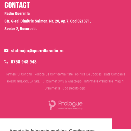
Contact
Radio Guerrilla
Str. G-ral Dimitrie Salmen, Nr. 20, Ap.7, Cod 021371,
Sector 2, Bucuresti.
statmajor@guerrillaradio.ro
0758 948 948
Termeni Si Conditii
Politica De Confidentialitate
Politica De Cookies
Date Companie
RADIO GUERRILLA SRL
Disclaimer SMS & WhatsApp
Informare Prelucrare Imagini
Evenimente
Cod Deontologic
© 2026 Radio Guerrilla - Toate drepturile rezervate