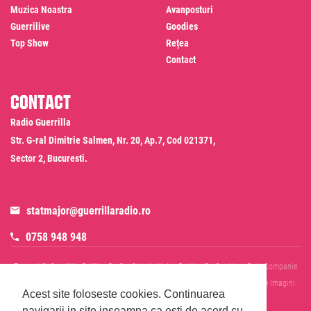
Muzica Noastra
Avanposturi
Guerrilive
Goodies
Top Show
Rețea
Contact
Contact
Radio Guerrilla
Str. G-ral Dimitrie Salmen, Nr. 20, Ap.7, Cod 021371,
Sector 2, Bucuresti.
statmajor@guerrillaradio.ro
0758 948 948
Termeni Si Conditii
Politica De Confidentialitate
Politica De Cookies
Date Companie
RADIO GUERRILLA SRL
Disclaimer SMS & WhatsApp
Informare Prelucrare Imagini
Acest site foloseste cookies.
Continuarea
Evenimente
Cod Deontologic
navigarii in site inseamna ca esti de acord cu