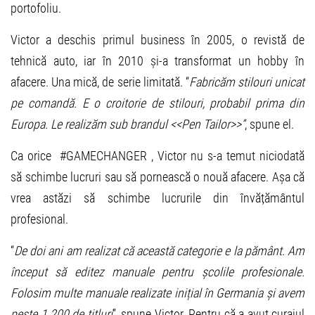
portofoliu.
Victor a deschis primul business în 2005, o revistă de
tehnică auto, iar în 2010 și-a transformat un hobby în
afacere. Una mică, de serie limitată. “
Fabricăm stilouri unicat
pe comandă. E o croitorie de stilouri, probabil prima din
Europa. Le realizăm sub brandul <<Pen Tailor>>”
, spune el.
Ca orice #GAMECHANGER , Victor nu s-a temut niciodată
să schimbe lucruri sau să pornească o nouă afacere. Așa că
vrea astăzi să schimbe lucrurile din învățământul
profesional.
“
De doi ani am realizat că această categorie e la pământ. Am
început să editez manuale pentru școlile profesionale.
Folosim multe manuale realizate inițial în Germania și avem
peste 1.200 de titluri
”, spune Victor. Pentru că a avut curajul