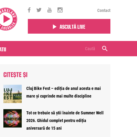
Contact
Ascultă live
tii
CITEȘTE ȘI
Cluj Bike Fest – ediția de anul acesta e mai
mare și cuprinde mai multe discipline
Tot ce trebuie să știi înainte de Summer Well
2026. Ghidul complet pentru ediția
aniversară de 15 ani