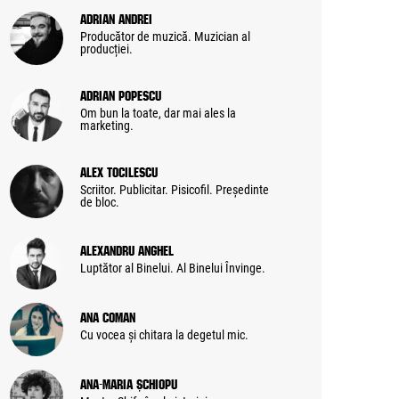
Adrian Andrei
Producător de muzică. Muzician al
producției.
Adrian Popescu
Om bun la toate, dar mai ales la
marketing.
Alex Tocilescu
Scriitor. Publicitar. Pisicofil. Președinte
de bloc.
Alexandru Anghel
Luptător al Binelui. Al Binelui Învinge.
Ana Coman
Cu vocea și chitara la degetul mic.
Ana-Maria Șchiopu