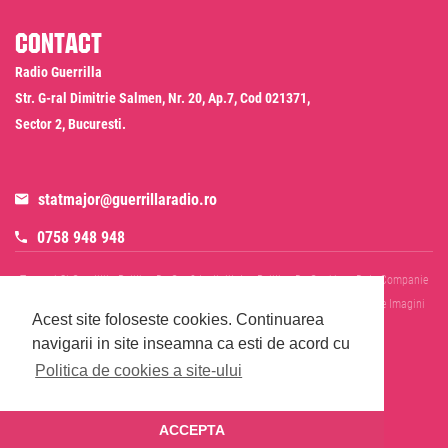
Contact
Radio Guerrilla
Str. G-ral Dimitrie Salmen, Nr. 20, Ap.7, Cod 021371,
Sector 2, Bucuresti.
statmajor@guerrillaradio.ro
0758 948 948
Termeni Si Conditii
Politica De Confidentialitate
Politica De Cookies
Date Companie
RADIO GUERRILLA SRL
Disclaimer SMS & WhatsApp
Informare Prelucrare Imagini
Acest site foloseste cookies.
Continuarea
Evenimente
Cod Deontologic
navigarii in site inseamna ca esti de acord cu
Politica de cookies a site-ului
ACCEPTA
© 2026 Radio Guerrilla - Toate drepturile rezervate