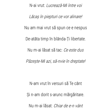
N-ai vrut:
Lucrează-Mi între voi
Lăcaș în piepturi ce vor alinare!
Nu am mai vrut să spun ce e nespus
De-atâta timp în blânda-Ți libertate.
Nu m-ai lăsat să tac:
Ce este dus
Păzește-Mi azi, să-nvie în dreptate!
N-am vrut în versuri să Te cânt
Și n-am dorit s-arunc mărgăritare.
Nu m-ai lăsat:
Chiar de e-n vânt