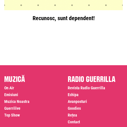
Recunosc, sunt dependent!
Muzică
Radio Guerrilla
On Air
Revista Radio Guerrilla
Emisiuni
Echipa
Muzica Noastra
Avanposturi
Guerrilive
Goodies
Top Show
Rețea
Contact