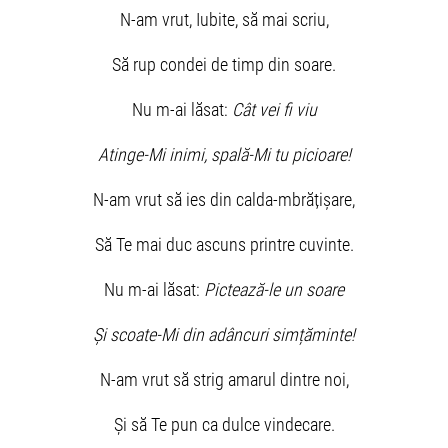
N-am vrut, Iubite, să mai scriu,
Să rup condei de timp din soare.
Nu m-ai lăsat:
Cât vei fi viu
Atinge-Mi inimi, spală-Mi tu picioare!
N-am vrut să ies din calda-mbrățișare,
Să Te mai duc ascuns printre cuvinte.
Nu m-ai lăsat:
Pictează-le un soare
Și scoate-Mi din adâncuri simțăminte!
N-am vrut să strig amarul dintre noi,
Și să Te pun ca dulce vindecare.