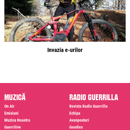
Invazia e-urilor
Muzică
Radio Guerrilla
On Air
Revista Radio Guerrilla
Emisiuni
Echipa
Muzica Noastra
Avanposturi
Guerrilive
Goodies