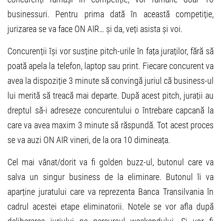
businessuri. Pentru prima dată în această competiție,
jurizarea se va face ON AIR… și da, veți asista și voi.
Concurenții își vor susține pitch-urile în fața juraților, fără să
poată apela la telefon, laptop sau print. Fiecare concurent va
avea la dispoziție 3 minute să convingă juriul că business-ul
lui merită să treacă mai departe. După acest pitch, jurații au
dreptul să-i adreseze concurentului o întrebare capcană la
care va avea maxim 3 minute să răspundă. Tot acest proces
se va auzi ON AIR vineri, de la ora 10 dimineața.
Cel mai vânat/dorit va fi golden buzz-ul, butonul care va
salva un singur business de la eliminare. Butonul îi va
aparține juratului care va reprezenta Banca Transilvania în
cadrul acestei etape eliminatorii. Notele se vor afla după