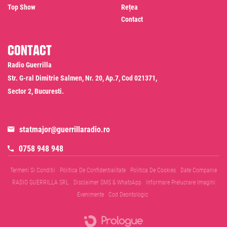
Top Show
Rețea
Contact
Contact
Radio Guerrilla
Str. G-ral Dimitrie Salmen, Nr. 20, Ap.7, Cod 021371,
Sector 2, Bucuresti.
statmajor@guerrillaradio.ro
0758 948 948
Termeni Si Conditii
Politica De Confidentialitate
Politica De Cookies
Date Companie
RADIO GUERRILLA SRL
Disclaimer SMS & WhatsApp
Informare Prelucrare Imagini
Evenimente
Cod Deontologic