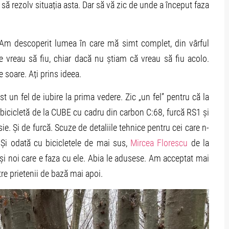
 să rezolv situația asta. Dar să vă zic de unde a început faza
Am descoperit lumea în care mă simt complet, din vârful
are vreau să fiu, chiar dacă nu știam că vreau să fiu acolo.
 soare. Ați prins ideea.
t un fel de iubire la prima vedere. Zic „un fel” pentru că la
icicletă de la CUBE cu cadru din carbon C:68, furcă RS1 și
e. Și de furcă. Scuze de detaliile tehnice pentru cei care n-
. Și odată cu bicicletele de mai sus,
Mircea Florescu
de la
și noi care e faza cu ele. Abia le adusese. Am acceptat mai
re prietenii de bază mai apoi.