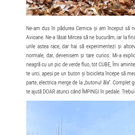
Ne-am dus în pădurea Cernica și am început să 
Avioane. Ne-a lăsat Mircea să ne bucurăm, iar la fin
urile astea race, dar hai să experimentezi și altc
normale, dar, devenisem și tare curios. Mi-a expl
neagră cu un pic de verde fluo, tot CUBE, Îmi aminte
te urci, apeși pe un buton și bicicleta începe să mea
parte, electrica merge de la „butonul ăla”. Complet g
te ajută DOAR atunci când ÎMPINGI în pedale. Trebuie