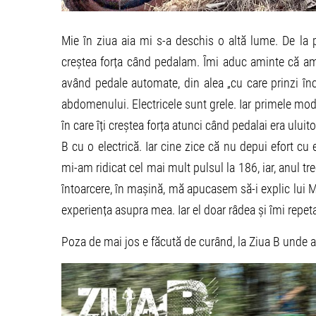
Mie în ziua aia mi s-a deschis o altă lume. De la 
creștea forța când pedalam. Îmi aduc aminte că am 
având pedale automate, din alea „cu care prinzi încă
abdomenului. Electricele sunt grele. Iar primele mode
în care îți creștea forța atunci când pedalai era uluit
B cu o electrică. Iar cine zice că nu depui efort cu
mi-am ridicat cel mai mult pulsul la 186, iar, anul tr
întoarcere, în mașină, mă apucasem să-i explic lui 
experiența asupra mea. Iar el doar râdea și îmi repeta
Poza de mai jos e făcută de curând, la Ziua B unde a