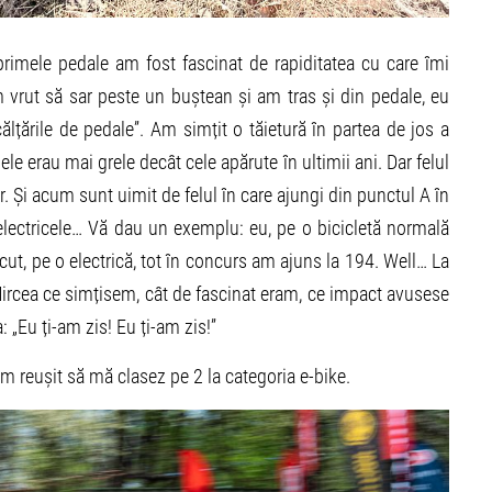
primele pedale am fost fascinat de rapiditatea cu care îmi
vrut să sar peste un buștean și am tras și din pedale, eu
lțările de pedale”. Am simțit o tăietură în partea de jos a
le erau mai grele decât cele apărute în ultimii ani. Dar felul
or. Și acum sunt uimit de felul în care ajungi din punctul A în
 electricele… Vă dau un exemplu: eu, pe o bicicletă normală
ecut, pe o electrică, tot în concurs am ajuns la 194. Well… La
Mircea ce simțisem, cât de fascinat eram, ce impact avusese
: „Eu ți-am zis! Eu ți-am zis!”
m reușit să mă clasez pe 2 la categoria e-bike.