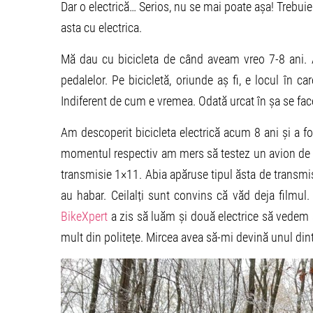
Dar o electrică… Serios, nu se mai poate așa! Trebuie
asta cu electrica.
Mă dau cu bicicleta de când aveam vreo 7-8 ani. 
pedalelor. Pe bicicletă, oriunde aș fi, e locul în c
Indiferent de cum e vremea. Odată urcat în șa se face
Am descoperit bicicleta electrică acum 8 ani și a fos
momentul respectiv am mers să testez un avion de b
transmisie 1×11. Abia apăruse tipul ăsta de transmisi
au habar. Ceilalți sunt convins că văd deja filmul
BikeXpert
a zis să luăm și două electrice să vedem 
mult din politețe. Mircea avea să-mi devină unul dint