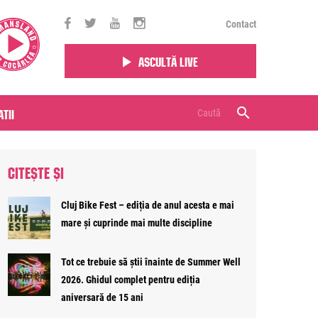
Contact
Ascultă live
tii
CITEȘTE ȘI
Cluj Bike Fest – ediția de anul acesta e mai
mare și cuprinde mai multe discipline
Tot ce trebuie să știi înainte de Summer Well
2026. Ghidul complet pentru ediția
aniversară de 15 ani