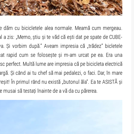
ne dăm cu bicicletele alea normale. Meamă cum mergeau.
al a zis: „Memo, știu și te văd că ești dat pe spate de CUBE-
eva. Și vorbim după.” Aveam impresia că „trădez” bicletele
icat rapid cum se folosește și m-am urcat pe ea. Era una
sc perfect. Multă lume are impresia că pe bicicleta electrică
rgă. Și când ai tu chef să mai pedalezi, o faci. Dar, în mare
reșit! În primul rând nu există „butonul ăla”. Ea te ASISTĂ și
 musai să testați înainte de a vă da cu părerea.