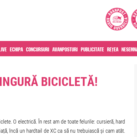
live
Echipa
Concursuri
Avanposturi
Publicitate
Rețea
Nesemna
SINGURĂ BICICLETĂ!
lete. O electrică. În rest am de toate felurile: cursieră, hard
iață, încă un hardtail de XC ca să nu trebuiască și cam atât.