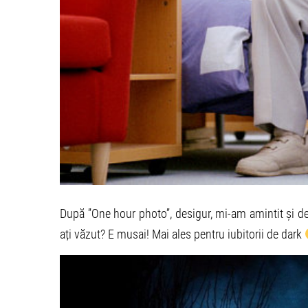
După ”One hour photo”, desigur, mi-am amintit și de 
ați văzut? E musai! Mai ales pentru iubitorii de dark