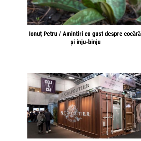
Ionuț Petru / Amintiri cu gust despre cocără
și inju-binju