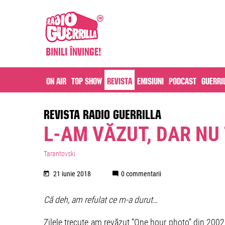
On air
Top Show
Revista
Emisiuni
Podcast
Guerri
REVISTA RADIO GUERRILLA
L-AM VĂZUT, DAR NU
Tarantovski
21 iunie 2018
0 commentarii
Că deh, am refulat ce m-a durut…
Zilele trecute am revăzut ”One hour photo” din 2002,