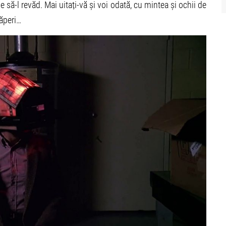
 să-l revăd. Mai uitați-vă și voi odată, cu mintea și ochii de
căperi…