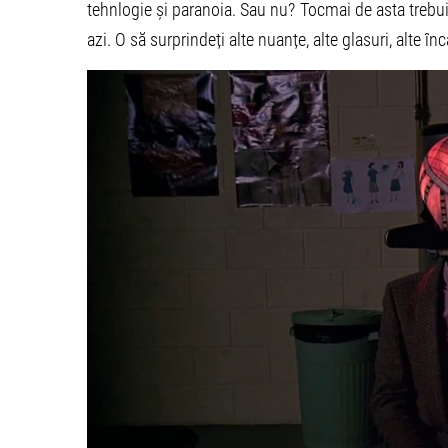
tehnlogie și paranoia. Sau nu? Tocmai de asta trebuie
azi. O să surprindeți alte nuanțe, alte glasuri, alte în