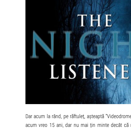
Dar acum la rând, pe răftuleț, așteaptă ”Videodrom
acum vreo 15 ani, dar nu mai țin minte decât că r