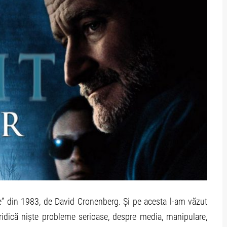
e” din 1983, de David Cronenberg. Și pe acesta l-am văzut
idică niște probleme serioase, despre media, manipulare,