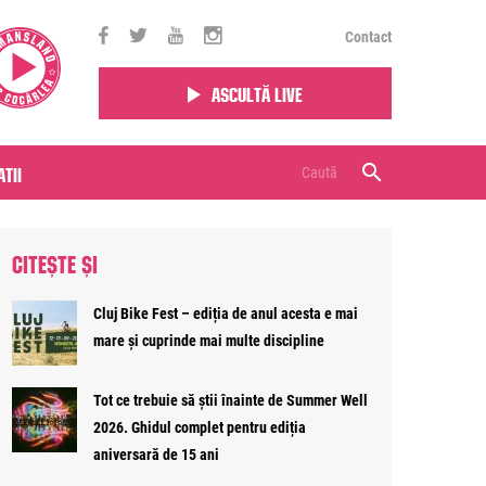
Contact
Ascultă live
tii
CITEȘTE ȘI
Cluj Bike Fest – ediția de anul acesta e mai
mare și cuprinde mai multe discipline
Tot ce trebuie să știi înainte de Summer Well
2026. Ghidul complet pentru ediția
aniversară de 15 ani