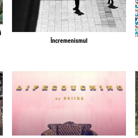
i
Încremenismul