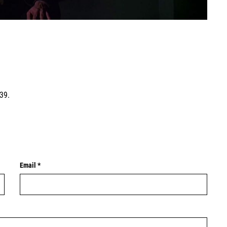
e39.
Email *