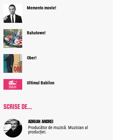
Memento movie!
Rahatown!
Ober!
Ultimul Babilon
SCRISE DE...
Adrian Andrei
Producător de muzică. Muzician al
producției.