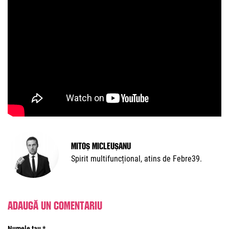
Mitoș Micleușanu
Spirit multifuncțional, atins de Febre39.
Adaugă un comentariu
Numele tau *