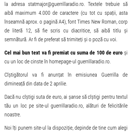
la adresa statmajor@guerrillaradio.ro. Textele trebuie să
aibă maximum 4.000 de caractere (cu tot cu spații, asta
înseamnă aprox. o pagină A4), font Times New Roman, corp
de literă 12, să fie scris cu diacritice, să aibă titlu și
semnătură. Ar fi de preferat să trimiteți și o poză cu voi.
Cel mai bun text va fi premiat cu suma de 100 de euro
și
cu un loc de cinste în homepage-ul guerrillaradio.ro.
Cîștigătorul va fi anunțat în emisiunea Guerrilla de
dimineață din data de 2 aprilie.
Dacă nu cîștigi suta de euro, ai șanse să cîștigi pentru textul
tău un loc pe site-ul guerrillaradio.ro, alături de felicitările
noastre.
Noi îți punem site-ul la dispoziție, depinde de tine cum alegi