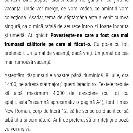
vacanță. Unde vor merge, ce vom vedea, ce amintiri vom
colecționa. Așadar, tema de săptămâna asta a venit cumva
singură, ca o mică rafală de aer rece într-o zi foarte însorită
și umedă. Ați ghicit:
Povestește-ne care a fost cea mai
frumoasă călătorie pe care ai făcut-o.
Cu poze cu tot,
preferabil. Un jurnal de vacanță, dacă vreți. Un jurnal de cea
mai frumoasă vacanță.
Așteptăm răspunsurile voastre până duminică, 8 iulie, ora
14:00, pe adresa statmajor@guerrillaradio.ro. Textele trebuie
să aibă maximum 4.000 de caractere (cu tot cu
spații, asta înseamnă aproximativ o pagină A4), font Times
New Roman, corp de literă 12, să fie scrise cu diacritice, să
aibă titlu și semnătură. Ar fi de preferat să trimiteți și o poză
cu voi înșivă.