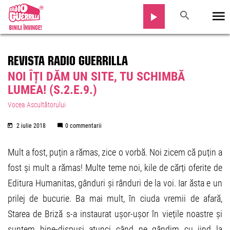
REVISTA RADIO GUERRILLA
NOI ÎȚI DĂM UN SITE, TU SCHIMBĂ
LUMEA! (S.2.E.9.)
Vocea Ascultătorului
2 iulie 2018
0 commentarii
Mult a fost, puțin a rămas, zice o vorbă. Noi zicem că puțin a
fost și mult a rămas! Multe teme noi, kile de cărți oferite de
Editura Humanitas, gânduri și rânduri de la voi. Iar ăsta e un
prilej de bucurie. Ba mai mult, în ciuda vremii de afară,
Starea de Briză s-a instaurat ușor-ușor în viețile noastre și
suntem bine-dispuși atunci când ne gândim cu jind la