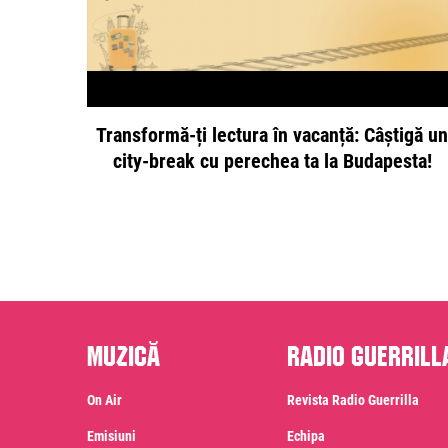
Transformă-ți lectura în vacanță: Câștigă un
city-break cu perechea ta la Budapesta!
Muzică
Radio Guerrill
On Air
Revista Radio Guerrilla
Emisiuni
Echipa