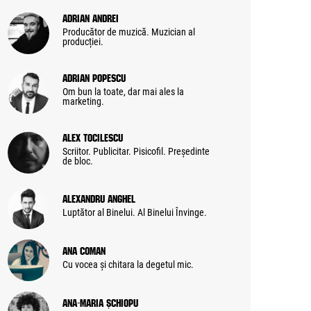
Adrian Andrei
Producător de muzică. Muzician al
producției.
Adrian Popescu
Om bun la toate, dar mai ales la
marketing.
Alex Tocilescu
Scriitor. Publicitar. Pisicofil. Președinte
de bloc.
Alexandru Anghel
Luptător al Binelui. Al Binelui Învinge.
Ana Coman
Cu vocea și chitara la degetul mic.
Ana-Maria Șchiopu