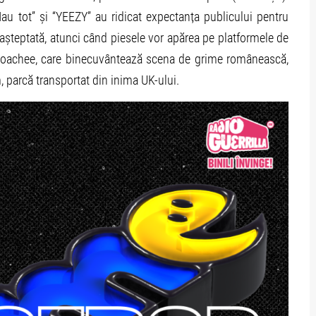
Iau tot” și “YEEZY” au ridicat expectanța publicului pentru
 așteptată, atunci când piesele vor apărea pe platformele de
 Roachee, care binecuvântează scena de grime românească,
 parcă transportat din inima UK-ului.