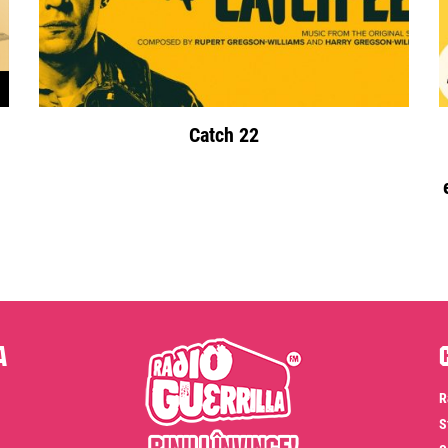
Catch 22
a
R
S