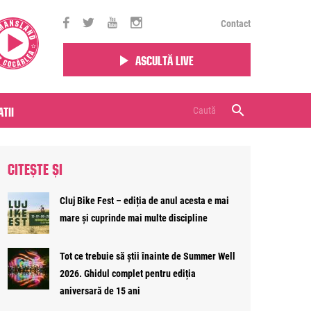
Contact
Ascultă live
tii
CITEȘTE ȘI
Cluj Bike Fest – ediția de anul acesta e mai
mare și cuprinde mai multe discipline
Tot ce trebuie să știi înainte de Summer Well
2026. Ghidul complet pentru ediția
aniversară de 15 ani