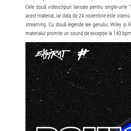
Cele două videoclipuri lansate pentru single-urile “
acest material, iar data de 24 noiembrie este intens
streaming. Cu două legende ale genului, Wiley și
materialul promite un sound de excepție la 140 bpm,