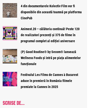
4 din documentarele Kolectiv Film vor fi
disponibile din această toamnă pe platforma
CinePub
Animest.20 – călătoria continuă! Peste 120
de realizatori prezenți și 375 de filme în
programul complet al ediției aniversare
(P) Good Routine® by Secom® lansează
Wellness Foods și intră pe piața alimentelor
funcționale
Festivalul Les Films de Cannes à Bucarest
aduce în premieră în România filmele
premiate la Cannes în 2025
SCRISE DE...