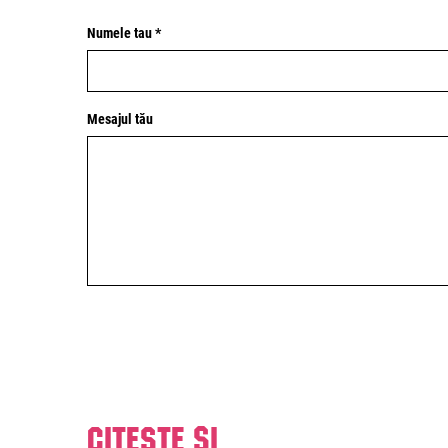
Numele tau *
Mesajul tău
Citeste și