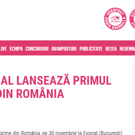
live
Echipa
Concursuri
Avanposturi
Publicitate
Rețea
Nesemna
MAL LANSEAZĂ PRIMUL
DIN ROMÂNIA
rime din România, pe 30 noiembrie la Expirat (București).