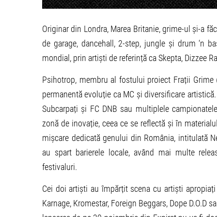
Originar din Londra, Marea Britanie, grime-ul și-a făc
de garage, dancehall, 2-step, jungle și drum ‘n ba
mondial, prin artiști de referință ca Skepta, Dizzee 
Psihotrop, membru al fostului proiect Frații Grime (
permanentă evoluție ca MC și diversificare artistică.
Subcarpați și FC DNB sau multiplele campionatele d
zonă de inovație, ceea ce se reflectă și în material
mișcare dedicată genului din România, intitulată Ne
au spart barierele locale, având mai multe releas
festivaluri.
Cei doi artiști au împărțit scena cu artiști apropi
Karnage, Kromestar, Foreign Beggars, Dope D.O.D sau 