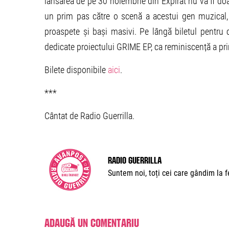
lansarea de pe 30 noiembrie din Expirat nu va fi doa
un prim pas către o scenă a acestui gen muzical, f
proaspete și bași masivi. Pe lângă biletul pentru c
dedicate proiectului GRIME EP, ca reminiscență a pr
Bilete disponibile
aici
.
***
Cântat de Radio Guerrilla.
Radio Guerrilla
Suntem noi, toți cei care gândim la fe
Adaugă un comentariu