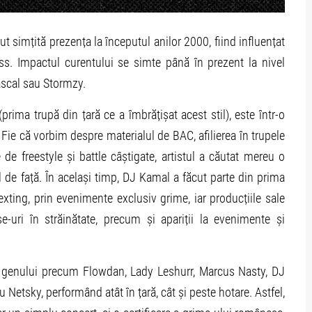
ut simțită prezența la începutul anilor 2000, fiind influențat
ss. Impactul curentului se simte până în prezent la nivel
Rascal sau Stormzy.
prima trupă din țară ce a îmbrățișat acest stil), este într-o
 Fie că vorbim despre materialul de BAC, afilierea în trupele
e freestyle și battle câștigate, artistul a căutat mereu o
ul de față. În același timp, DJ Kamal a făcut parte din prima
xting, prin evenimente exclusiv grime, iar producțiile sale
e-uri în străinătate, precum și apariții la evenimente și
ați genului precum Flowdan, Lady Leshurr, Marcus Nasty, DJ
Netsky, performând atât în țară, cât și peste hotare. Astfel,