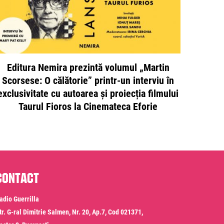
Editura Nemira prezintă volumul „Martin
Scorsese: O călătorie” printr-un interviu în
exclusivitate cu autoarea și proiecția filmului
Taurul Fioros la Cinemateca Eforie
Contact
adio Guerrilla
tr. G-ral Dimitrie Salmen, Nr. 20, Ap.7, Cod 021371,