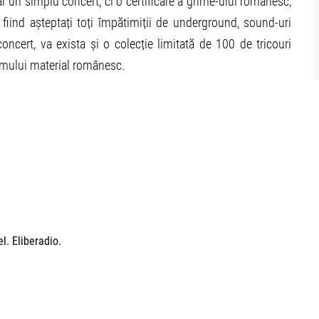
r un simplu concert, ci o certificare a grime-ului românesc,
iind așteptați toți împătimiții de underground, sound-uri
oncert, va exista și o colecție limitată de 100 de tricouri
imului material românesc.
l. Eliberadio.