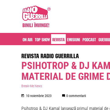
On air
Top Show
Revista
Emisiuni
Podcast
Guerri
REVISTA RADIO GUERRILLA
PSIHOTROP & DJ KA
MATERIAL DE GRIME 
Break-Me News
10 noiembrie 2023
0 commentarii
Psihotrop & DJ Kamal lansează primul material de g