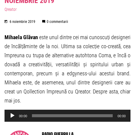
NOIEMBRIE 2019
Qreator
6 noiembrie 2019
0 commentarii
Mihaela Glăvan
este unul dintre cei mai cunoscuți designeri
de încălțăminte de la noi. Ultima sa colecție co-creată, cea
împreuna cu trupa de alternative autohtona Coma, e încă o
dovadă a creativității, versatilității și spiritului urban și
contemporan, precum și a edgyness-ului acestui brand.
Mihaela este, de asemenea, unul dintre designerii care au
creat un Qollection împreună cu Qreator. Despre asta, chiar
mai jos.
Audio
00:00
00:00
Player
Radio Guerrilla