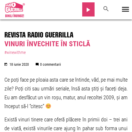
REVISTA RADIO GUERRILLA
VINURI ÎNVECHITE ÎN STICLĂ
#winewithme
18 iunie 2020
0 commentarii
Ce poți face pe ploaia asta care se întinde, văd, pe mai multe
zile? Poți citi sau urmări seriale, însă asta știți și faceți deja.
Eu am desfăcut un vin roșu, matur, anul recoltei 2009, și am
început să-l “citesc”
Există vinuri tinere care oferă plăcere în primii doi – trei ani
de viată, există vinurile care ajung în pahar sub forma unui