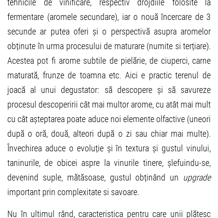
tehnicile de vinificare, respectiv drojdiile folosite la
fermentare (aromele secundare), iar o nouă încercare de 3
secunde ar putea oferi și o perspectivă asupra aromelor
obținute în urma procesului de maturare (numite si terțiare).
Acestea pot fi arome subtile de pielărie, de ciuperci, carne
maturată, frunze de toamna etc. Aici e practic terenul de
joacă al unui degustator: să descopere și să savureze
procesul descoperirii cât mai multor arome, cu atât mai mult
cu cât așteptarea poate aduce noi elemente olfactive (uneori
după o oră, două, alteori după o zi sau chiar mai multe).
Învechirea aduce o evoluție și în textura și gustul vinului,
taninurile, de obicei aspre la vinurile tinere, șlefuindu-se,
devenind suple, mătăsoase, gustul obținând un
upgrade
important prin complexitate si savoare.
Nu în ultimul rând, caracteristica pentru care unii plătesc