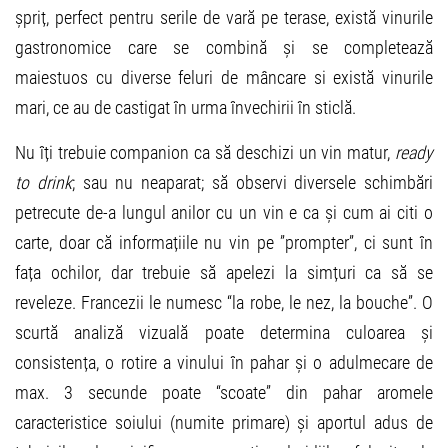
șpriț, perfect pentru serile de vară pe terase, există vinurile
gastronomice care se combină și se completează
maiestuos cu diverse feluri de mâncare si există vinurile
mari, ce au de castigat în urma învechirii în sticlă.
Nu îți trebuie companion ca să deschizi un vin matur,
ready
to drink
; sau nu neaparat; să observi diversele schimbări
petrecute de-a lungul anilor cu un vin e ca și cum ai citi o
carte, doar că informațiile nu vin pe ”prompter”, ci sunt în
fața ochilor, dar trebuie să apelezi la simțuri ca să se
reveleze. Francezii le numesc “la robe, le nez, la bouche”. O
scurtă analiză vizuală poate determina culoarea și
consistența, o rotire a vinului în pahar și o adulmecare de
max. 3 secunde poate “scoate” din pahar aromele
caracteristice soiului (numite primare) și aportul adus de