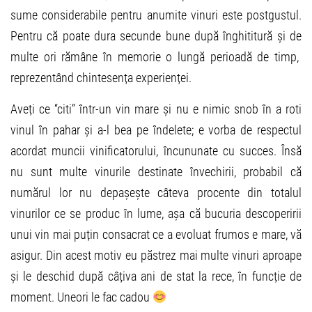
sume considerabile pentru anumite vinuri este postgustul.
Pentru că poate dura secunde bune după înghititură și de
multe ori rămâne în memorie o lungă perioadă de timp,
reprezentând chintesența experienței.
Aveți ce “citi” într-un vin mare și nu e nimic snob în a roti
vinul în pahar și a-l bea pe îndelete; e vorba de respectul
acordat muncii vinificatorului, încununate cu succes. Însă
nu sunt multe vinurile destinate învechirii, probabil că
numărul lor nu depașește câteva procente din totalul
vinurilor ce se produc în lume, așa că bucuria descoperirii
unui vin mai puțin consacrat ce a evoluat frumos e mare, vă
asigur. Din acest motiv eu păstrez mai multe vinuri aproape
și le deschid după câțiva ani de stat la rece, în funcție de
moment. Uneori le fac cadou