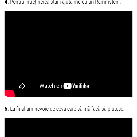
4.
Pentru întreținerea stării ajută mereu un Rammstein.
5.
La final am nevoie de ceva care să mă facă să plutesc.