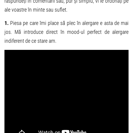
răspundeți în comentarii sau, pur și simplu, vi le ordonați pe
ale voastre în minte sau suflet.
1.
Piesa pe care îmi place să plec în alergare e asta de mai
jos. Mă introduce direct în mood-ul perfect de alergare
indiferent de ce stare am.