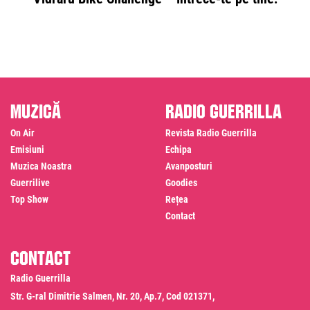
Muzică
Radio Guerrilla
On Air
Revista Radio Guerrilla
Emisiuni
Echipa
Muzica Noastra
Avanposturi
Guerrilive
Goodies
Top Show
Rețea
Contact
Contact
Radio Guerrilla
Str. G-ral Dimitrie Salmen, Nr. 20, Ap.7, Cod 021371,