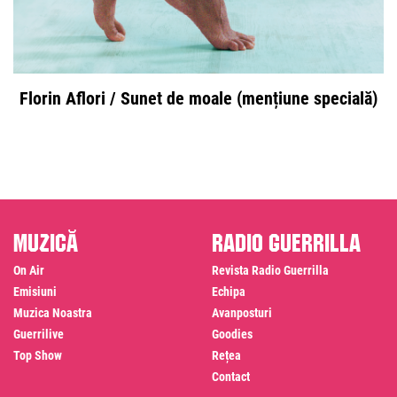
Florin Aflori / Sunet de moale (mențiune specială)
Muzică
Radio Guerrilla
On Air
Revista Radio Guerrilla
Emisiuni
Echipa
Muzica Noastra
Avanposturi
Guerrilive
Goodies
Top Show
Rețea
Contact