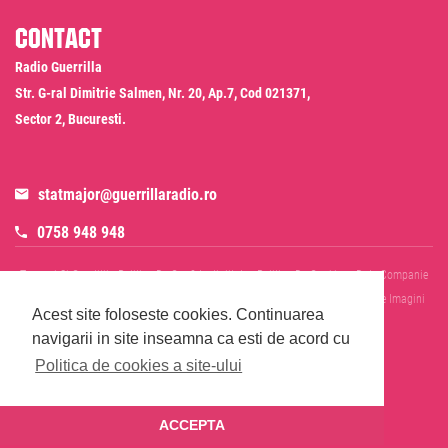
Contact
Radio Guerrilla
Str. G-ral Dimitrie Salmen, Nr. 20, Ap.7, Cod 021371,
Sector 2, Bucuresti.
statmajor@guerrillaradio.ro
0758 948 948
Termeni Si Conditii
Politica De Confidentialitate
Politica De Cookies
Date Companie
RADIO GUERRILLA SRL
Disclaimer SMS & WhatsApp
Informare Prelucrare Imagini
Acest site foloseste cookies.
Continuarea
Evenimente
Cod Deontologic
navigarii in site inseamna ca esti de acord cu
Politica de cookies a site-ului
ACCEPTA
© 2026 Radio Guerrilla - Toate drepturile rezervate