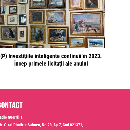
(P) Investițiile inteligente continuă în 2023.
Încep primele licitații ale anului
Contact
adio Guerrilla
tr. G-ral Dimitrie Salmen, Nr. 20, Ap.7, Cod 021371,