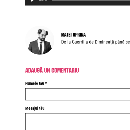
00:00
Player
Matei Oprina
De la Guerrilla de Dimineață până se
Adaugă un comentariu
Numele tau *
Mesajul tău