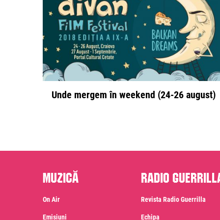
Unde mergem în weekend (24-26 august)
Muzică
Radio Guerrill
On Air
Revista Radio Guerrilla
Emisiuni
Echipa