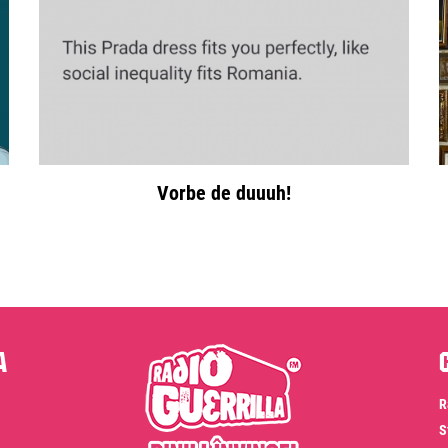
Vorbe de duuuh!
a
R
S