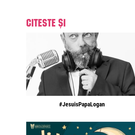
Citeste și
#JesuisPapaLogan