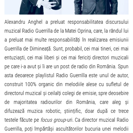
Alexandru Anghel a preluat responsabilitatea discursului
muzical Radio Guerrilla de la Matei Oprina, care, la rândul lui
a preluat mai multe responsabilități în realizarea emisiunii
Guerrilla de Dimineață. Sunt, probabil, cei mai tineri, cei mai
entuziaști, cei mai liberi și cei mai fericiți directori muzicali
pe care i-a avut și îi are un post de radio din România. Spun
asta deoarece playlistul Radio Guerrilla este unul de autor,
construit 100% organic din melodiile alese cu sufletul de
directorul muzical și ceilalți colegi de emisie, spre deosebire
de majoritatea radiourilor din România, care aleg și
difuzează muzica robotic, științific, doar după ce trece
testele făcute pe
focus group
-uri. Ca director muzical Radio
Guerrilla, poți împărtăși ascultătorilor bucuria unei melodii