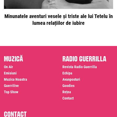
Minunatele aventuri vesele și triste ale lui Tetelu în
lumea relațiilor de iubire
Muzică
Radio Guerrilla
On Air
Revista Radio Guerrilla
Emisiuni
Echipa
Muzica Noastra
Avanposturi
Guerrilive
Goodies
Top Show
Rețea
Contact
Contact