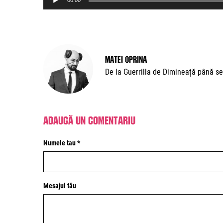
00:00
Player
Matei Oprina
De la Guerrilla de Dimineață până se
Adaugă un comentariu
Numele tau *
Mesajul tău