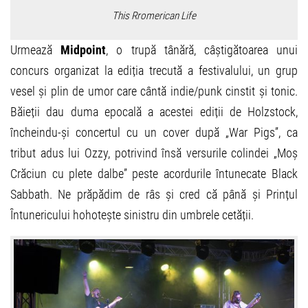
This Rromerican Life
Urmează
Midpoint
, o trupă tânără, câștigătoarea unui
concurs organizat la ediția trecută a festivalului, un grup
vesel și plin de umor care cântă indie/punk cinstit și tonic.
Băieții dau duma epocală a acestei ediții de Holzstock,
încheindu-și concertul cu un cover după „War Pigs”, ca
tribut adus lui Ozzy, potrivind însă versurile colindei „Moș
Crăciun cu plete dalbe” peste acordurile întunecate Black
Sabbath. Ne prăpădim de râs și cred că până și Prințul
Întunericului hohotește sinistru din umbrele cetății.