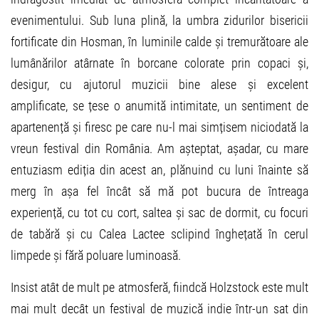
evenimentului. Sub luna plină, la umbra zidurilor bisericii
fortificate din Hosman, în luminile calde și tremurătoare ale
lumânărilor atârnate în borcane colorate prin copaci și,
desigur, cu ajutorul muzicii bine alese și excelent
amplificate, se țese o anumită intimitate, un sentiment de
apartenență și firesc pe care nu-l mai simțisem niciodată la
vreun festival din România. Am așteptat, așadar, cu mare
entuziasm ediția din acest an, plănuind cu luni înainte să
merg în așa fel încât să mă pot bucura de întreaga
experiență, cu tot cu cort, saltea și sac de dormit, cu focuri
de tabără și cu Calea Lactee sclipind înghețată în cerul
limpede și fără poluare luminoasă.
Insist atât de mult pe atmosferă, fiindcă Holzstock este mult
mai mult decât un festival de muzică indie într-un sat din