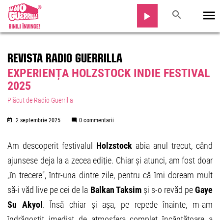
REVISTA RADIO GUERRILLA
EXPERIENȚA HOLZSTOCK INDIE FESTIVAL
2025
Plăcut de Radio Guerrilla
2 septembrie 2025
0 commentarii
Am descoperit festivalul
Holzstock
abia anul trecut, când
ajunsese deja la a zecea ediție. Chiar și atunci, am fost doar
„în trecere”, într-una dintre zile, pentru că îmi doream mult
să-i văd live pe cei de la
Balkan Taksim
și s-o revăd pe
Gaye
Su Akyol
. Însă chiar și așa, pe repede înainte, m-am
îndrăgostit imediat de atmosfera complet încântătoare a