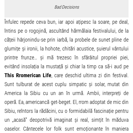
Bad Decisions
Înfulec repede ceva bun, iar apoi ațipesc la soare, pe deal,
întins pe o rogojină, ascultând hărmălaia festivalului, de la
cățeii hârjonindu-se prin iarbă, la probele de sunet pline de
glumițe și ironii, la hohote, chitări acustice, șuierul vântului
printre frunze… și mă trezesc în sfârâitul propriei piei,
evitând insolația la mustață și chiar la timp ca să-i aud pe
This Rromerican Life
, care deschid ultima zi din festival.
Sunt tulburat de acest cuplu simpatic și solar, mutat din
America la Sibiu cu un an în urmă. Ambii, interpreți de
operă. Ea, americancă get-beget. El, rrom adoptat de mic din
Sibiu, reîntors la rădăcini, cu o formidabilă fascinație pentru
un „acasă” deopotrivă imaginat și real, simțit în măduva
oaselor. Cântecele lor folk sunt emoționante în maniera