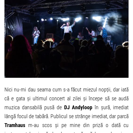
Nici nu-mi dau seama cum s-a făcut miezul nopții, dar iată
că e gata și ultimul concert al zilei și începe să se audă
muzica dansabilă pusă de
DJ Andyloop
în șură, imediat
lângă focul de tabără. Publicul se strânge imediat, dar parcă
Tramhaus
m-au scos și pe mine din priză o dată cu