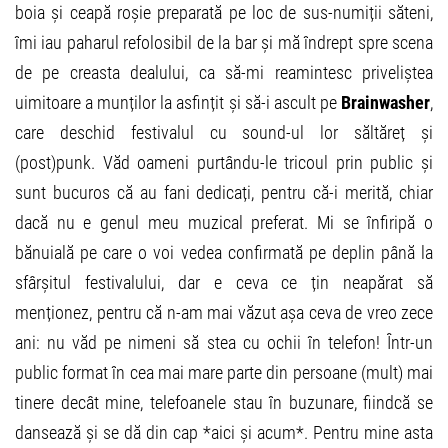
boia și ceapă roșie preparată pe loc de sus-numiții săteni,
îmi iau paharul refolosibil de la bar și mă îndrept spre scena
de pe creasta dealului, ca să-mi reamintesc priveliștea
uimitoare a munților la asfințit și să-i ascult pe
Brainwasher
,
care deschid festivalul cu sound-ul lor săltăreț și
(post)punk. Văd oameni purtându-le tricoul prin public și
sunt bucuros că au fani dedicați, pentru că-i merită, chiar
dacă nu e genul meu muzical preferat. Mi se înfiripă o
bănuială pe care o voi vedea confirmată pe deplin până la
sfârșitul festivalului, dar e ceva ce țin neapărat să
menționez, pentru că n-am mai văzut așa ceva de vreo zece
ani: nu văd pe nimeni să stea cu ochii în telefon! Într-un
public format în cea mai mare parte din persoane (mult) mai
tinere decât mine, telefoanele stau în buzunare, fiindcă se
dansează și se dă din cap *aici și acum*. Pentru mine asta