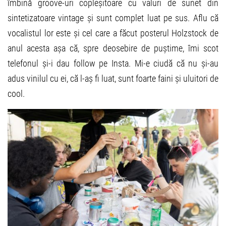
îmbină groove-uri copleșitoare cu valuri de sunet din
sintetizatoare vintage și sunt complet luat pe sus. Aflu că
vocalistul lor este și cel care a făcut posterul Holzstock de
anul acesta așa că, spre deosebire de puștime, îmi scot
telefonul și-i dau follow pe Insta. Mi-e ciudă că nu și-au
adus vinilul cu ei, că l-aș fi luat, sunt foarte faini și uluitori de
cool.