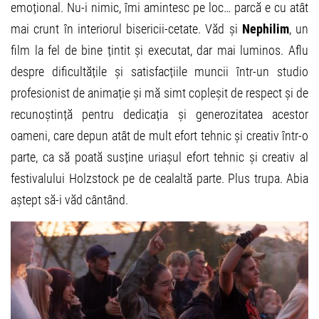
emoțional. Nu-i nimic, îmi amintesc pe loc… parcă e cu atât
mai crunt în interiorul bisericii-cetate. Văd și
Nephilim
, un
film la fel de bine țintit și executat, dar mai luminos. Aflu
despre dificultățile și satisfacțiile muncii într-un studio
profesionist de animație și mă simt copleșit de respect și de
recunoștință pentru dedicația și generozitatea acestor
oameni, care depun atât de mult efort tehnic și creativ într-o
parte, ca să poată susține uriașul efort tehnic și creativ al
festivalului Holzstock pe de cealaltă parte. Plus trupa. Abia
aștept să-i văd cântând.