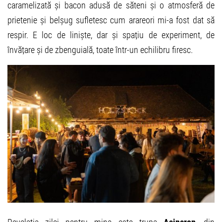
caramelizată și bacon adusă de săteni și o atmosferă de
prietenie și belșug sufletesc cum arareori mi-a fost dat să
respir. E loc de liniște, dar și spațiu de experiment, de
învățare și de zbenguială, toate într-un echilibru firesc.