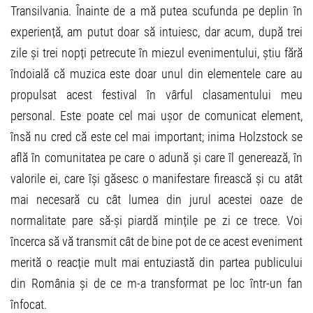
Transilvania. Înainte de a mă putea scufunda pe deplin în
experiență, am putut doar să intuiesc, dar acum, după trei
zile și trei nopți petrecute în miezul evenimentului, știu fără
îndoială că muzica este doar unul din elementele care au
propulsat acest festival în vârful clasamentului meu
personal. Este poate cel mai ușor de comunicat element,
însă nu cred că este cel mai important; inima Holzstock se
află în comunitatea pe care o adună și care îl generează, în
valorile ei, care își găsesc o manifestare firească și cu atât
mai necesară cu cât lumea din jurul acestei oaze de
normalitate pare să-și piardă mințile pe zi ce trece. Voi
încerca să vă transmit cât de bine pot de ce acest eveniment
merită o reacție mult mai entuziastă din partea publicului
din România și de ce m-a transformat pe loc într-un fan
înfocat.