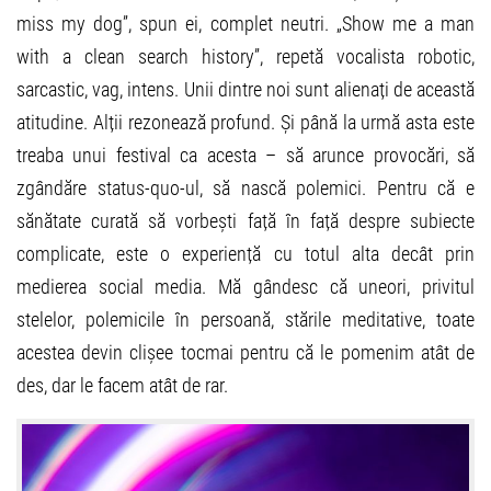
miss my dog”, spun ei, complet neutri. „Show me a man
with a clean search history”, repetă vocalista robotic,
sarcastic, vag, intens. Unii dintre noi sunt alienați de această
atitudine. Alții rezonează profund. Și până la urmă asta este
treaba unui festival ca acesta – să arunce provocări, să
zgândăre status-quo-ul, să nască polemici. Pentru că e
sănătate curată să vorbești față în față despre subiecte
complicate, este o experiență cu totul alta decât prin
medierea social media. Mă gândesc că uneori, privitul
stelelor, polemicile în persoană, stările meditative, toate
acestea devin clișee tocmai pentru că le pomenim atât de
des, dar le facem atât de rar.