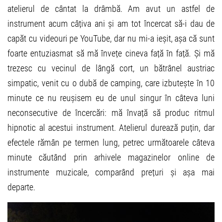
atelierul de cântat la drâmbă. Am avut un astfel de
instrument acum câțiva ani și am tot încercat să-i dau de
capăt cu videouri pe YouTube, dar nu mi-a ieșit, așa că sunt
foarte entuziasmat să mă învețe cineva față în față. Și mă
trezesc cu vecinul de lângă cort, un bătrânel austriac
simpatic, venit cu o dubă de camping, care izbutește în 10
minute ce nu reușisem eu de unul singur în câteva luni
neconsecutive de încercări: mă învață să produc ritmul
hipnotic al acestui instrument. Atelierul durează puțin, dar
efectele rămân pe termen lung, petrec următoarele câteva
minute căutând prin arhivele magazinelor online de
instrumente muzicale, comparând prețuri și așa mai
departe.