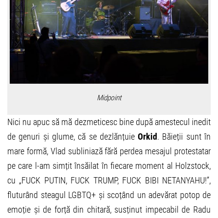
Midpoint
Nici nu apuc să mă dezmeticesc bine după amestecul inedit
de genuri și glume, că se dezlănțuie
Orkid
. Băieții sunt în
mare formă, Vlad subliniază fără perdea mesajul protestatar
pe care l-am simțit însăilat în fiecare moment al Holzstock,
cu „FUCK PUTIN, FUCK TRUMP, FUCK BIBI NETANYAHU!”,
fluturând steagul LGBTQ+ și scoțând un adevărat potop de
emoție și de forță din chitară, susținut impecabil de Radu