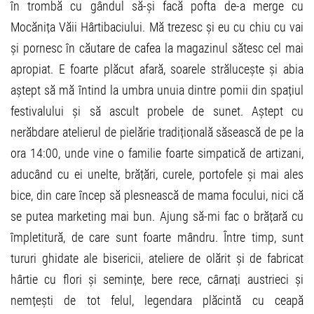
în trombă cu gândul să-și facă pofta de-a merge cu
Mocănița Văii Hârtibaciului. Mă trezesc și eu cu chiu cu vai
și pornesc în căutare de cafea la magazinul sătesc cel mai
apropiat. E foarte plăcut afară, soarele strălucește și abia
aștept să mă întind la umbra unuia dintre pomii din spațiul
festivalului și să ascult probele de sunet. Aștept cu
nerăbdare atelierul de pielărie tradițională săsească de pe la
ora 14:00, unde vine o familie foarte simpatică de artizani,
aducând cu ei unelte, brățări, curele, portofele și mai ales
bice, din care încep să plesnească de mama focului, nici că
se putea marketing mai bun. Ajung să-mi fac o brățară cu
împletitură, de care sunt foarte mândru. Între timp, sunt
tururi ghidate ale bisericii, ateliere de olărit și de fabricat
hârtie cu flori și semințe, bere rece, cârnați austrieci și
nemțești de tot felul, legendara plăcintă cu ceapă