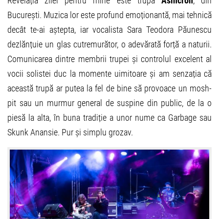
Revelația zilei pentru mine este trupa
Asincron
, din
București. Muzica lor este profund emoționantă, mai tehnică
decât te-ai aștepta, iar vocalista Sara Teodora Păunescu
dezlănțuie un glas cutremurător, o adevărată forță a naturii.
Comunicarea dintre membrii trupei și controlul excelent al
vocii solistei duc la momente uimitoare și am senzația că
această trupă ar putea la fel de bine să provoace un mosh-
pit sau un murmur general de suspine din public, de la o
piesă la alta, în buna tradiție a unor nume ca Garbage sau
Skunk Anansie. Pur și simplu grozav.