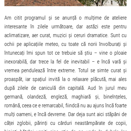
Am citit programul și se anunță o mulțime de ateliere
interesante în zilele următoare, dar astăzi este pentru
aclimatizare, aer curat, muzici și ceruri dramatice. Sunt cu
ochii pe aplicațiile meteo, cu toate că norii învolburați și
întunecați îmi spun tot ce trebuie să știu – vine o ploaie
inexorabilă, dar trece la fel de inevitabil – e încă vară și
vremea pendulează între extreme. Totul se simte curat și
proaspăt, iar spațiul invită la o relaxare plăcută, mai ales
după zilele de caniculă din capitală. Aud în jurul meu
germană, olandeză, engleză, maghiară și, bineînțeles,
română, ceea ce e remarcabil, fiindcă nu au ajuns încă foarte
mulți oameni, e încă devreme. Dar deja sunt aici stăpâni de
căței zglobii, părinți cu cârduri neastâmpărate de copii,