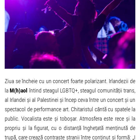
Ziua se încheie cu un concert foarte polarizant. Irlandezii de
la
M(h)aol
întind steagul LGBTQ+, steagul comunității trans,
al Irlandei și al Palestinei și încep ceva între un concert și un
spectacol de performance art. Chitaristul cântă cu spatele la
public. Vocalista este și toboșar. Atmosfera este rece și la
propriu și la figurat, cu o distanță înghețată menținută de
trupă, care crează contraste stranii între conținut și formă: „I