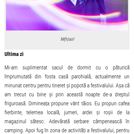
M(h)aol
Ultima zi
Mi-am suplimentat sacul de dormit cu o păturică
împrumutată din fosta casă parohială, actualmente un
minunat centru pentru tineret și popotă a festivalului. Așa că
am trecut cu bine și prin această noapte de-a dreptul
friguroasă. Dimineața propune vânt tăios. Eu propun cafea
fierbinte, telemea locală, jumeri, ardei și roșii de la
magazinul sătesc. Adevărată serbare câmpenească în
camping. Apoi fug în zona de activități a festivalului, pentru