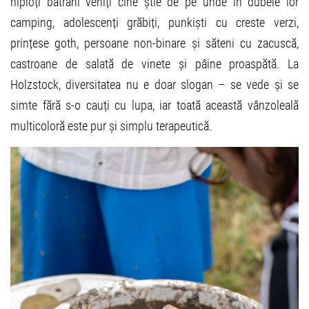
hipioți bătrâni veniți cine știe de pe unde în dubele lor
camping, adolescenți grăbiți, punkiști cu creste verzi,
prințese goth, persoane non-binare și săteni cu zacuscă,
castroane de salată de vinete și pâine proaspătă. La
Holzstock, diversitatea nu e doar slogan – se vede și se
simte fără s-o cauți cu lupa, iar toată această vânzoleală
multicoloră este pur și simplu terapeutică.