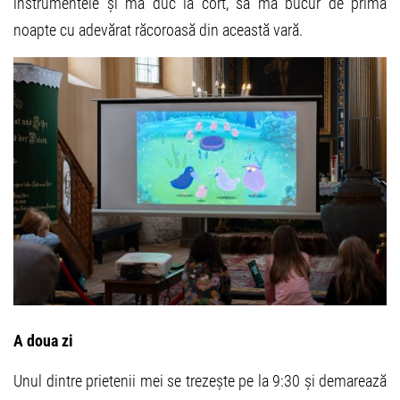
instrumentele și mă duc la cort, să mă bucur de prima
noapte cu adevărat răcoroasă din această vară.
A doua zi
Unul dintre prietenii mei se trezește pe la 9:30 și demarează