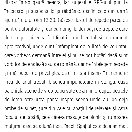
dispar într-o gaură neagră, iar sugestiile GPS-ului pun la
încercare și suspensiile și răbdările, dar în cele din urmă
ajung, în jurul orei 13:30. Găsesc destul de repede parcarea
pentru autorulote și car camping, la doi pași de treptele care
duc înspre biserica fortificată. Întind cortul și mă îndrept
spre festival, unde sunt întâmpinat de o liotă de voluntari
care vorbesc germană între ei și nu se pot hotărî dacă sunt
vorbitor de engleză sau de română, dar ne înțelegem repede
și mă bucur de priveliștea care mi s-a înscris în memorie
încă de anul trecut: biserica impunătoare în stânga, casa
parohială veche de vreo patru sute de ani în dreapta, treptele
de lemn care urcă panta înspre scena unde au loc deja
probe de sunet, șura din vale cu spațiul de relaxare și vatra
focului de tabără, cele câteva măsuțe de picnic și rumoarea
mulțimii care se adună încet-încet. Spațiul este deja animat,