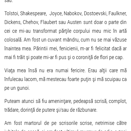
său.
Tolstoi, Shakespeare, Joyce, Nabokov, Dostoevski, Faulkner,
Dickens, Chehov, Flaubert sau Austen sunt doar o parte din
cei ce mi-au transformat părţile corpului meu mic în artă
colosală. Am fost un cuvant mândru, cum nu se mai văzuse
înaintea mea. Părintii mei, fenicienii, m-ar fi felicitat dacă ar
mai fi trăit şi poate mi-ar fi pus şi o coroniţă de flori pe cap.
Viaţa mea însă nu era numai fericire. Erau alţii care mă
înfulecau lacom, mă mestecau foarte puţin şi mă scuipau ca
pe un gunoi.
Puteam atunci să fiu ameninţare, pedeapsă scrisă, complot,
trădare, dorinţă de putere şi/sau de răzbunare.
Am fost martorul de pe scrisorile scrise, netrimise către