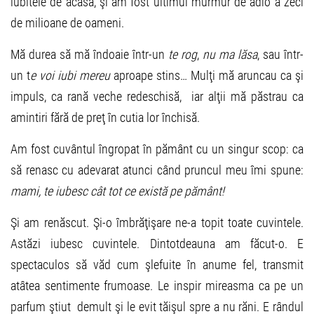
iubitele de acasă, şi am fost ultimul murmur de adio a zeci
de milioane de oameni.
Mă durea să mă îndoaie într-un
te rog
,
nu ma lăsa
, sau într-
un t
e voi iubi mereu
aproape stins… Mulţi mă aruncau ca şi
impuls, ca rană veche redeschisă, iar alţii mă păstrau ca
amintiri fără de preţ în cutia lor închisă.
Am fost cuvântul îngropat în pământ cu un singur scop: ca
să renasc cu adevarat atunci când pruncul meu îmi spune:
mami, te iubesc cât tot ce există pe pământ!
Şi am renăscut. Şi-o îmbrăţişare ne-a topit toate cuvintele.
Astăzi iubesc cuvintele. Dintotdeauna am făcut-o. E
spectaculos să văd cum şlefuite în anume fel, transmit
atâtea sentimente frumoase. Le inspir mireasma ca pe un
parfum ştiut demult şi le evit tăişul spre a nu răni. E rândul