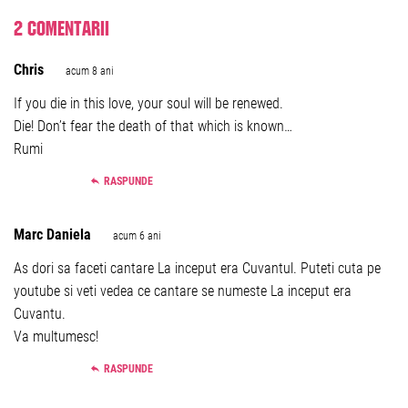
2 comentarii
Chris
acum 8 ani
If you die in this love, your soul will be renewed.
Die! Don’t fear the death of that which is known…
Rumi
RASPUNDE
Marc Daniela
acum 6 ani
As dori sa faceti cantare La inceput era Cuvantul. Puteti cuta pe
youtube si veti vedea ce cantare se numeste La inceput era
Cuvantu.
Va multumesc!
RASPUNDE