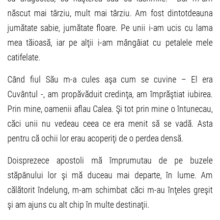
născut mai târziu, mult mai târziu. Am fost dintotdeauna
jumătate sabie, jumătate floare. Pe unii i-am ucis cu lama
mea tăioasă, iar pe alţii i-am mângâiat cu petalele mele
catifelate.
Când fiul Său m-a cules aşa cum se cuvine – El era
Cuvântul -, am propăvăduit credinţa, am împrăştiat iubirea.
Prin mine, oamenii aflau Calea. Şi tot prin mine o întunecau,
căci unii nu vedeau ceea ce era menit să se vadă. Asta
pentru că ochii lor erau acoperiţi de o perdea densă.
Doisprezece apostoli mă împrumutau de pe buzele
stăpânului lor şi mă duceau mai departe, în lume. Am
călătorit îndelung, m-am schimbat căci m-au înţeles greşit
şi am ajuns cu alt chip în multe destinaţii.