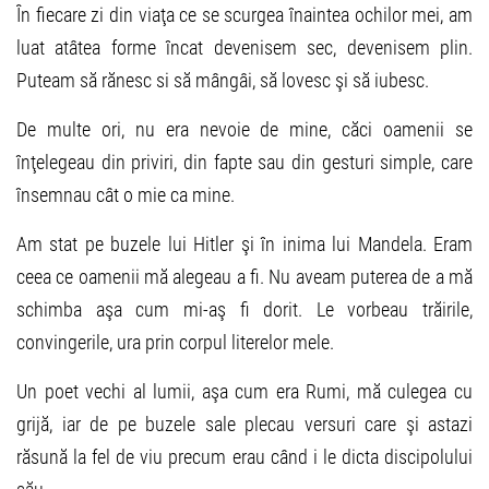
În fiecare zi din viaţa ce se scurgea înaintea ochilor mei, am
luat atâtea forme încat devenisem sec, devenisem plin.
Puteam să rănesc si să mângâi, să lovesc şi să iubesc.
De multe ori, nu era nevoie de mine, căci oamenii se
înţelegeau din priviri, din fapte sau din gesturi simple, care
însemnau cât o mie ca mine.
Am stat pe buzele lui Hitler şi în inima lui Mandela. Eram
ceea ce oamenii mă alegeau a fi. Nu aveam puterea de a mă
schimba aşa cum mi-aş fi dorit. Le vorbeau trăirile,
convingerile, ura prin corpul literelor mele.
Un poet vechi al lumii, aşa cum era Rumi, mă culegea cu
grijă, iar de pe buzele sale plecau versuri care şi astazi
răsună la fel de viu precum erau când i le dicta discipolului