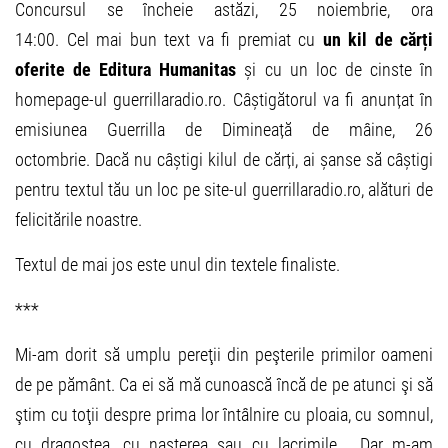
Concursul se încheie astăzi, 25 noiembrie, ora
14:00. Cel mai bun text va fi premiat cu
un kil de cărți
oferite de Editura Humanitas
și cu un loc de cinste în
homepage-ul guerrillaradio.ro. Câștigătorul va fi anunțat în
emisiunea Guerrilla de Dimineață de mâine, 26
octombrie. Dacă nu câștigi kilul de cărți, ai șanse să câștigi
pentru textul tău un loc pe site-ul guerrillaradio.ro, alături de
felicitările noastre.
Textul de mai jos este unul din textele finaliste.
***
Mi-am dorit să umplu pereţii din peşterile primilor oameni
de pe pământ. Ca ei să mă cunoască încă de pe atunci şi să
ştim cu toţii despre prima lor întâlnire cu ploaia, cu somnul,
cu dragostea, cu naşterea sau cu lacrimile. Dar m-am