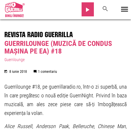
REVISTA RADIO GUERRILLA
GUERRILOUNGE (MUZICĂ DE CONDUS
MAȘINA PE EA) #18
Guerrilounge
8 iunie 2018
1 comentariu
Guerrilounge #18, pe guerrillaradio.ro, într-o zi superbă, una
în care pregătesc o nouă ediție GuerriNight. Privind în baza
muzicală, am ales zece piese care să-ți îmbogățească
experiența la volan.
Alice Russell
,
Anderson Paak
,
Belleruche
,
Chinese Man
,