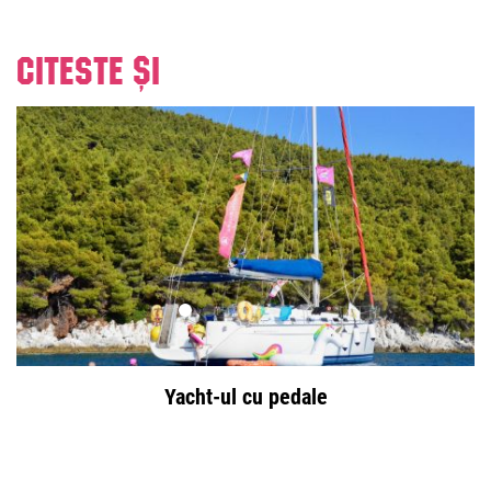
Citeste și
Yacht-ul cu pedale
B