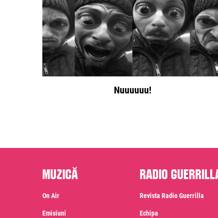
Nuuuuuu!
Muzică
Radio Guerrill
On Air
Revista Radio Guerrilla
Emisiuni
Echipa