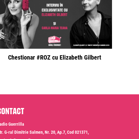
Chestionar #ROZ cu Elizabeth Gilbert
Contact
adio Guerrilla
tr. G-ral Dimitrie Salmen, Nr. 20, Ap.7, Cod 021371,