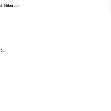
l. Eliberadio.
ing…