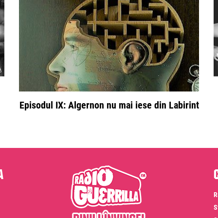
Episodul IX: Algernon nu mai iese din Labirint
a
R
S