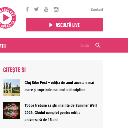
Contact
Ascultă live
tii
CITEȘTE ȘI
Cluj Bike Fest – ediția de anul acesta e mai
mare și cuprinde mai multe discipline
Tot ce trebuie să știi înainte de Summer Well
2026. Ghidul complet pentru ediția
aniversară de 15 ani