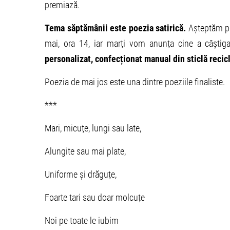
premiază.
Tema săptămânii este poezia satirică.
Așteptăm po
mai, ora 14, iar marți vom anunța cine a câștig
personalizat, confecționat manual din sticlă recic
Poezia de mai jos este una dintre poeziile finaliste.
***
Mari, micu
ț
e, lungi sau late,
Alungite sau mai plate,
Uniforme și drăguțe,
Foarte tari sau doar molcuțe
Noi pe toate le iubim