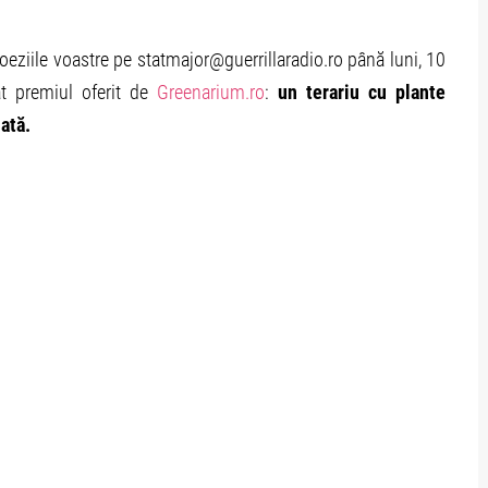
eziile voastre pe statmajor@guerrillaradio.ro până luni, 10
at premiul oferit de
Greenarium.ro
:
un terariu cu plante
lată.