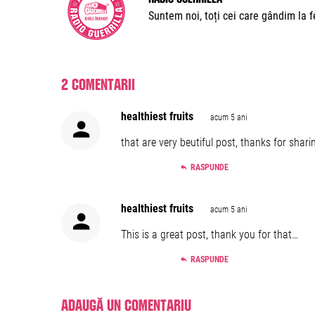
Suntem noi, toți cei care gândim la fe
2 comentarii
healthiest fruits
acum 5 ani
that are very beutiful post, thanks for shar
RASPUNDE
healthiest fruits
acum 5 ani
This is a great post, thank you for that…
RASPUNDE
Adaugă un comentariu