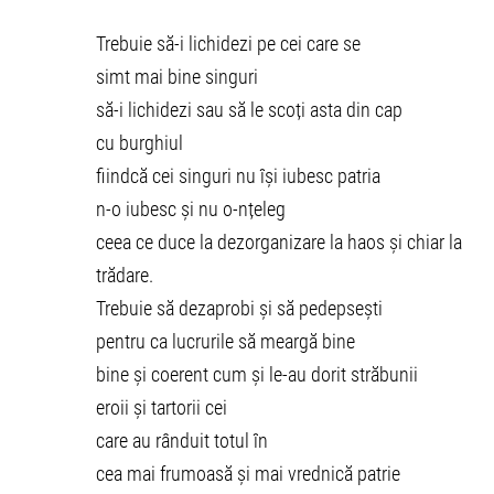
Trebuie să-i lichidezi pe cei care se
simt mai bine singuri
să-i lichidezi sau să le scoți asta din cap
cu burghiul
fiindcă cei singuri nu își iubesc patria
n-o iubesc și nu o-nțeleg
ceea ce duce la dezorganizare la haos și chiar la
trădare.
Trebuie să dezaprobi și să pedepsești
pentru ca lucrurile să meargă bine
bine și coerent cum și le-au dorit străbunii
eroii și tartorii cei
care au rânduit totul în
cea mai frumoasă și mai vrednică patrie