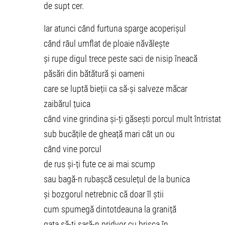
de supt cer.
Iar atunci când furtuna sparge acoperișul
când râul umflat de ploaie năvălește
și rupe digul trece peste saci de nisip îneacă
păsări din bătătură și oameni
care se luptă bieții ca să-și salveze măcar
zaibărul țuica
când vine grindina și-ți găsești porcul mult întristat
sub bucățile de gheață mari cât un ou
când vine porcul
de rus și-ți fute ce ai mai scump
sau bagă-n rubașcă cesulețul de la bunica
și bozgorul netrebnic că doar îl știi
cum spumegă dintotdeauna la graniță
gata să-ți sară-n pridvor cu brișca în