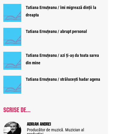
Tatiana Ernuțeanu / îmi migrează dinții la
dreapta
Tatiana Ernuțeanu / abrupt personal
Tatiana Ernuțeanu / azi ți-aș da toata sarea
din mine
Tatiana Ernuțeanu / strălucești hadar agena
SCRISE DE...
Adrian Andrei
Producător de muzică. Muzician al