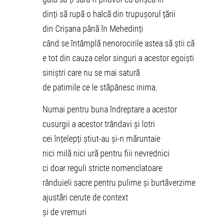
dinți să rupă o halcă din trupușorul țării
din Crișana până în Mehedinți
când se întâmplă nenorocirile astea să știi că
e tot din cauza celor singuri a acestor egoiști
siniștri care nu se mai satură
de patimile ce le stăpânesc inima.
Numai pentru buna îndreptare a acestor
cusurgii a acestor trândavi și lotri
cei înțelepți știut-au și-n măruntaie
nici milă nici ură pentru fiii nevrednici
ci doar reguli stricte nomenclatoare
rânduieli sacre pentru pulime și burtăverzime
ajustări cerute de context
și de vremuri