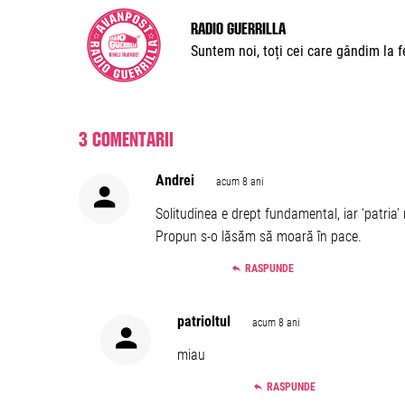
Radio Guerrilla
Suntem noi, toți cei care gândim la fe
3 comentarii
Andrei
acum 8 ani
Solitudinea e drept fundamental, iar ‘patria’
Propun s-o lăsăm să moară în pace.
RASPUNDE
patrioltul
acum 8 ani
miau
RASPUNDE