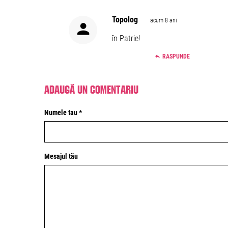
Topolog
acum 8 ani
în Patrie!
RASPUNDE
Adaugă un comentariu
Numele tau *
Mesajul tău