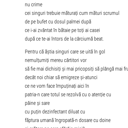
nu crime
cei singuri trebuie măturați cum mături scrumul
de pe bufet cu dosul palmei după
ce i-ai zvântat în bătaie pe toți ai casei
după ce te-ai întors de la cârciumă beat.
Pentru că ăștia singuri care se uită în gol
nemulțumiți mereu cârtitori vor
să fie mai dichisiți și mai pricopsiți să plângă mai 
decât noi chiar să emigreze și-atunci
ce ne vom face împuținați aici în
patria-n care totul se rezolvă cu o atenție cu
pâine și sare
cu puțin dezinfectant diluat cu
făptura umană îngropată-n dosare cu doine