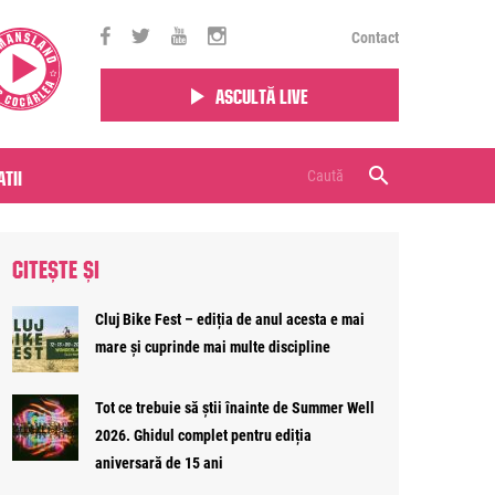
Contact
Ascultă live
tii
CITEȘTE ȘI
Cluj Bike Fest – ediția de anul acesta e mai
mare și cuprinde mai multe discipline
Tot ce trebuie să știi înainte de Summer Well
2026. Ghidul complet pentru ediția
aniversară de 15 ani