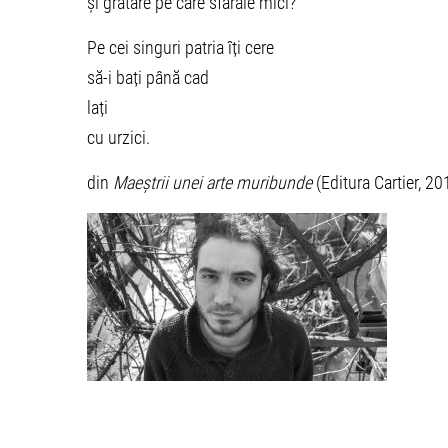
și grătare pe care sfârâie mici?
Pe cei singuri patria îți cere
să-i bați până cad
lați
cu urzici.
din
Maeștrii unei arte muribunde
(Editura Cartier, 20