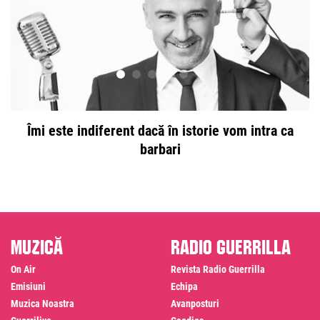
Îmi este indiferent dacă în istorie vom intra ca
barbari
Muzică
Radio Guerrilla
On Air
Revista Radio Guerrilla
Emisiuni
Echipa
Muzica Noastra
Avanposturi