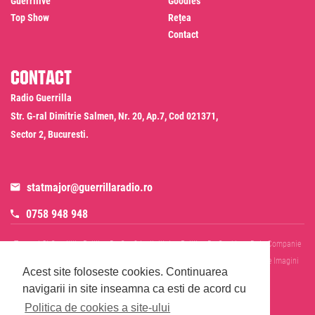
Guerrilive
Goodies
Top Show
Rețea
Contact
Contact
Radio Guerrilla
Str. G-ral Dimitrie Salmen, Nr. 20, Ap.7, Cod 021371,
Sector 2, Bucuresti.
statmajor@guerrillaradio.ro
0758 948 948
Termeni Si Conditii
Politica De Confidentialitate
Politica De Cookies
Date Companie
RADIO GUERRILLA SRL
Disclaimer SMS & WhatsApp
Informare Prelucrare Imagini
Acest site foloseste cookies.
Continuarea
Evenimente
Cod Deontologic
navigarii in site inseamna ca esti de acord cu
Politica de cookies a site-ului