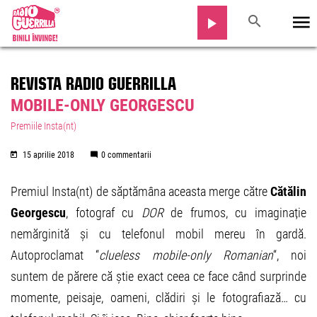
REVISTA RADIO GUERRILLA
MOBILE-ONLY GEORGESCU
Premiile Insta(nt)
15 aprilie 2018
0 commentarii
Premiul Insta(nt) de săptămâna aceasta merge către
Cătălin
Georgescu
, fotograf cu
DOR
de frumos, cu imaginație
nemărginită și cu telefonul mobil mereu în gardă.
Autoproclamat “
clueless mobile-only Romanian
“, noi
suntem de părere că știe exact ceea ce face când surprinde
momente, peisaje, oameni, clădiri și le fotografiază… cu