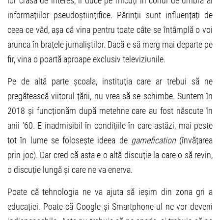
lor crasă de interes, îi duce pe micuți în conul de umbră al
informațiilor pseudoștiințifice. Părinții sunt influențați de
ceea ce văd, așa că vina pentru toate câte se întâmplă o voi
arunca în brațele jurnaliștilor. Dacă e să merg mai departe pe
fir, vina o poartă aproape exclusiv televiziunile.
Pe de altă parte școala, instituția care ar trebui să ne
pregătească viitorul țării, nu vrea să se schimbe. Suntem în
2018 și funcționăm după metehne care au fost născute în
anii ‘60. E inadmisibil în condițiile în care astăzi, mai peste
tot în lume se folosește ideea de
gamefication
(învățarea
prin joc). Dar cred că asta e o altă discuție la care o să revin,
o discuție lungă și care ne va enerva.
Poate că tehnologia ne va ajuta să ieșim din zona gri a
educației. Poate că Google și Smartphone-ul ne vor deveni