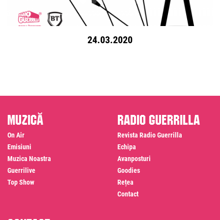
24.03.2020
Muzică
Radio Guerrilla
On Air
Revista Radio Guerrilla
Emisiuni
Echipa
Muzica Noastra
Avanposturi
Guerrilive
Goodies
Top Show
Rețea
Contact