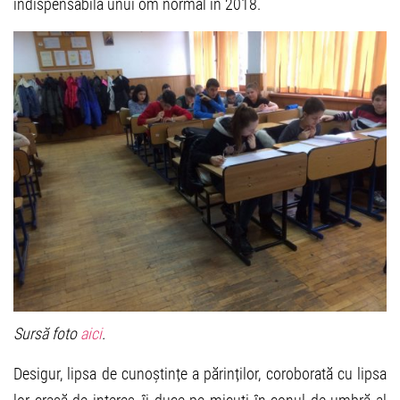
indispensabilă unui om normal în 2018.
Sursă foto
aici
.
Desigur, lipsa de cunoștințe a părinților, coroborată cu lipsa