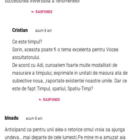
succesiunea ireversibilă a fenomenelor
RASPUNDE
Cristian
acum 8 ani
Ce este timpul?
Sorin, aceasta poate fi o tema excelenta pentru Vocea
ascultatorului.
De acord cu Adi, cunoatem foarte multe modalitati de
masurare a timpului, exprimate in unitati de masura ata de
subiective noua, ,raportate existentei noastre umile. Dar ce
este de fapt Timpul, spatiul, Spatiu-Timp?
RASPUNDE
blnadu
acum 8 ani
Anticipand ca pentru unii alea-s retorice omul vroia sa ajunga
undeva….mai departe de cele lumesti.Pe mine m-a amuzat aia