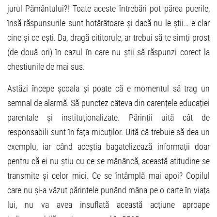
jurul Pământului?! Toate aceste întrebări pot părea puerile,
însă răspunsurile sunt hotărâtoare și dacă nu le știi… e clar
cine și ce ești. Da, dragă cititorule, ar trebui să te simți prost
(de două ori) în cazul în care nu știi să răspunzi corect la
chestiunile de mai sus.
Astăzi începe școala și poate că e momentul să trag un
semnal de alarmă. Să punctez câteva din carențele educației
parentale și instituționalizate. Părinții uită cât de
responsabili sunt în fața micuților. Uită că trebuie să dea un
exemplu, iar când aceștia bagatelizează informații doar
pentru că ei nu știu cu ce se mănâncă, această atitudine se
transmite și celor mici. Ce se întâmplă mai apoi? Copilul
care nu și-a văzut părintele punând mâna pe o carte în viața
lui, nu va avea insuflată această acțiune aproape