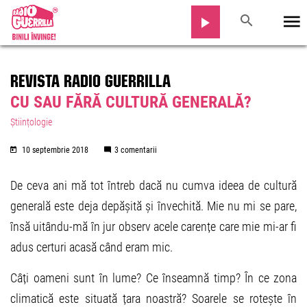
REVISTA RADIO GUERRILLA
CU SAU FĂRĂ CULTURĂ GENERALĂ?
Științologie
10 septembrie 2018
3 comentarii
De ceva ani mă tot întreb dacă nu cumva ideea de cultură
generală este deja depășită și învechită. Mie nu mi se pare,
însă uitându-mă în jur observ acele carențe care mie mi-ar fi
adus certuri acasă când eram mic.
Câți oameni sunt în lume? Ce înseamnă timp? În ce zona
climatică este situată țara noastră? Soarele se rotește în